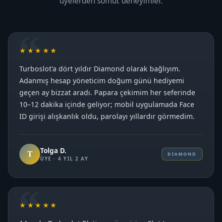
üyelerden somut deneyimler.
★★★★★
Turboslot'a dört yıldır Diamond olarak bağlıyım.
Adanmış hesap yöneticim doğum günü hediyemi
geçen ay bizzat aradı. Papara çekimim her seferinde
10–12 dakika içinde geliyor; mobil uygulamada Face
ID girişi alışkanlık oldu, parolayı yıllardır görmedim.
Tolga D.
T
DIAMOND
ÜYE · 4 YIL 2 AY
★★★★★