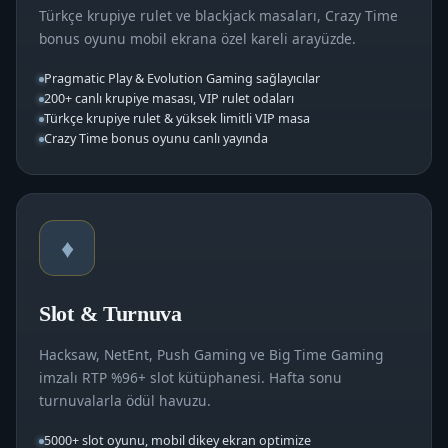
Türkçe krupiye rulet ve blackjack masaları, Crazy Time
bonus oyunu mobil ekrana özel kareli arayüzde.
Pragmatic Play & Evolution Gaming sağlayıcılar
200+ canlı krupiye masası, VIP rulet odaları
Türkçe krupiye rulet & yüksek limitli VIP masa
Crazy Time bonus oyunu canlı yayında
♦
Slot & Turnuva
Hacksaw, NetEnt, Push Gaming ve Big Time Gaming
imzalı RTP %96+ slot kütüphanesi. Hafta sonu
turnuvalarla ödül havuzu.
5000+ slot oyunu, mobil dikey ekran optimize