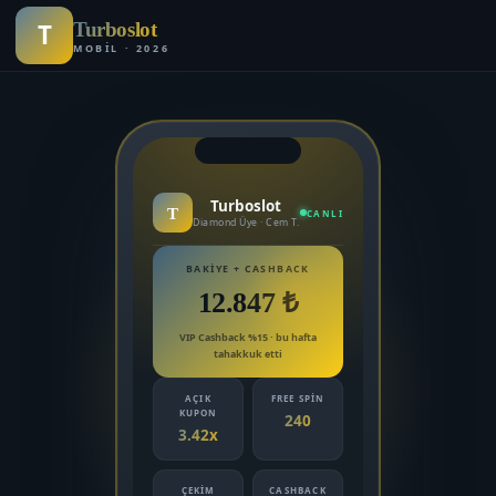
Turboslot
T
MOBIL · 2026
Turboslot
T
CANLI
Diamond Üye · Cem T.
BAKIYE + CASHBACK
12.847 ₺
VIP Cashback %15 · bu hafta
tahakkuk etti
AÇIK
FREE SPIN
KUPON
240
3.42x
ÇEKIM
CASHBACK