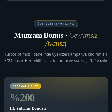
ÜYE-ÖZEL KAMPANYA
Munzam Bonus ·
Çevrimsiz
Avantaj
Turboslot mobil panelinde üye-özel kampanya bildirimleri
7/24 düşer. Her teklifin çevrim oranı ve süresi şeffaf yazılır.
PRAGMATIC PLAY
%200
İlk Yatırım Bonusu