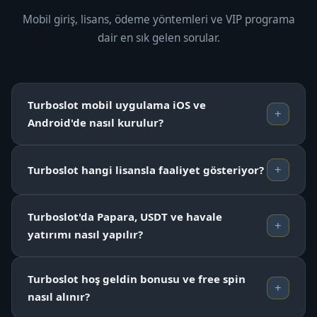
Mobil giriş, lisans, ödeme yöntemleri ve VIP programa
dair en sık gelen sorular.
Turboslot mobil uygulama iOS ve
+
Android'de nasıl kurulur?
+
Turboslot hangi lisansla faaliyet gösteriyor?
Turboslot'da Papara, USDT ve havale
+
yatırımı nasıl yapılır?
Turboslot hoş geldin bonusu ve free spin
+
nasıl alınır?