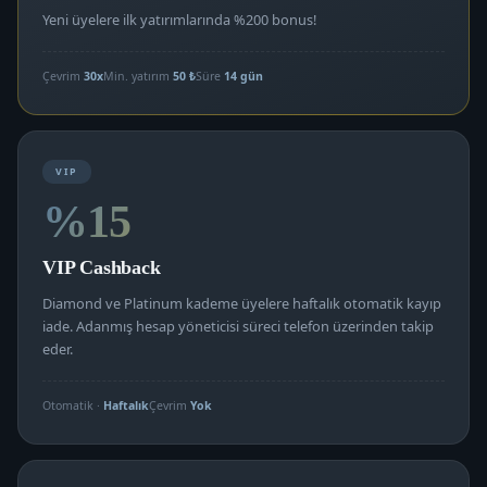
Yeni üyelere ilk yatırımlarında %200 bonus!
Çevrim
30x
Min. yatırım
50 ₺
Süre
14 gün
VIP
%15
VIP Cashback
Diamond ve Platinum kademe üyelere haftalık otomatik kayıp
iade. Adanmış hesap yöneticisi süreci telefon üzerinden takip
eder.
Otomatik ·
Haftalık
Çevrim
Yok