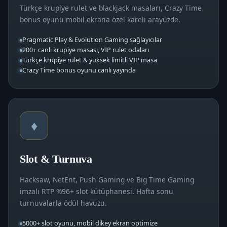
Türkçe krupiye rulet ve blackjack masaları, Crazy Time
bonus oyunu mobil ekrana özel kareli arayüzde.
Pragmatic Play & Evolution Gaming sağlayıcılar
200+ canlı krupiye masası, VIP rulet odaları
Türkçe krupiye rulet & yüksek limitli VIP masa
Crazy Time bonus oyunu canlı yayında
♦
Slot & Turnuva
Hacksaw, NetEnt, Push Gaming ve Big Time Gaming
imzalı RTP %96+ slot kütüphanesi. Hafta sonu
turnuvalarla ödül havuzu.
5000+ slot oyunu, mobil dikey ekran optimize