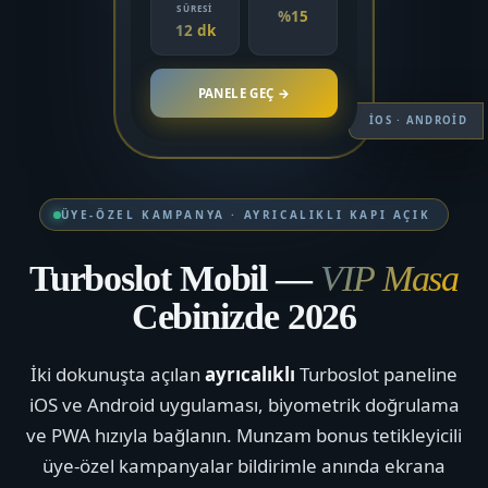
SÜRESI
%15
12 dk
PANELE GEÇ →
IOS · ANDROID
ÜYE-ÖZEL KAMPANYA · AYRICALIKLI KAPI AÇIK
Turboslot Mobil —
VIP Masa
Cebinizde 2026
İki dokunuşta açılan
ayrıcalıklı
Turboslot paneline
iOS ve Android uygulaması, biyometrik doğrulama
ve PWA hızıyla bağlanın. Munzam bonus tetikleyicili
üye-özel kampanyalar bildirimle anında ekrana