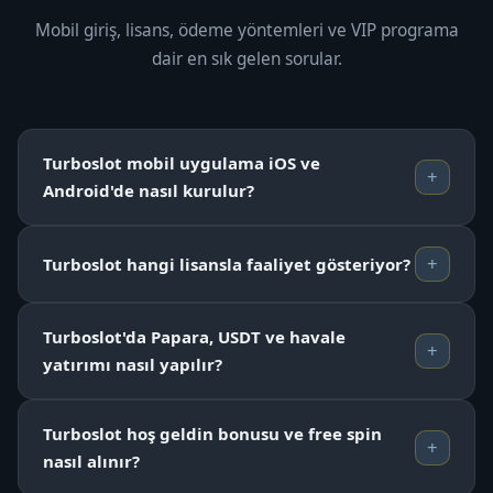
Mobil giriş, lisans, ödeme yöntemleri ve VIP programa
dair en sık gelen sorular.
Turboslot mobil uygulama iOS ve
+
Android'de nasıl kurulur?
+
Turboslot hangi lisansla faaliyet gösteriyor?
Turboslot'da Papara, USDT ve havale
+
yatırımı nasıl yapılır?
Turboslot hoş geldin bonusu ve free spin
+
nasıl alınır?