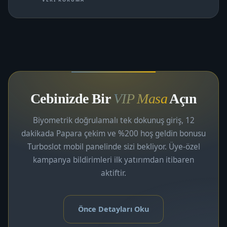
VERI KORUMA
Cebinizde Bir
VIP Masa
Açın
Biyometrik doğrulamalı tek dokunuş giriş, 12
dakikada Papara çekim ve %200 hoş geldin bonusu
Turboslot mobil panelinde sizi bekliyor. Üye-özel
kampanya bildirimleri ilk yatırımdan itibaren
aktiftir.
Önce Detayları Oku