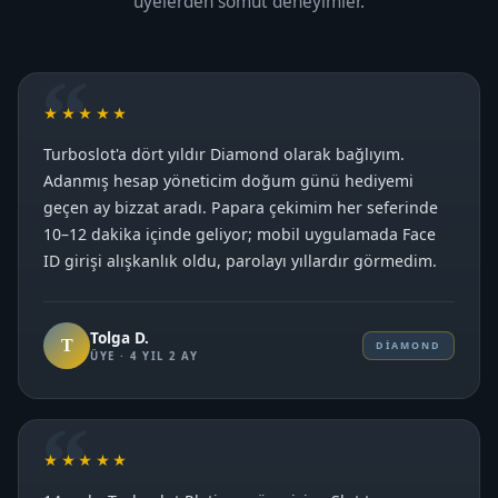
üyelerden somut deneyimler.
★★★★★
Turboslot'a dört yıldır Diamond olarak bağlıyım.
Adanmış hesap yöneticim doğum günü hediyemi
geçen ay bizzat aradı. Papara çekimim her seferinde
10–12 dakika içinde geliyor; mobil uygulamada Face
ID girişi alışkanlık oldu, parolayı yıllardır görmedim.
Tolga D.
T
DIAMOND
ÜYE · 4 YIL 2 AY
★★★★★