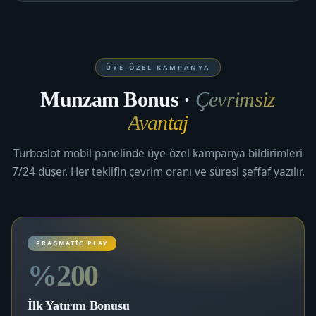
ÜYE-ÖZEL KAMPANYA
Munzam Bonus ·
Çevrimsiz
Avantaj
Turboslot mobil panelinde üye-özel kampanya bildirimleri
7/24 düşer. Her teklifin çevrim oranı ve süresi şeffaf yazılır.
PRAGMATIC PLAY
%200
İlk Yatırım Bonusu