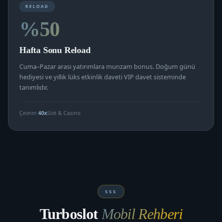
RELOAD
%50
Hafta Sonu Reload
Cuma–Pazar arası yatırımlara munzam bonus. Doğum günü
hediyesi ve yıllık lüks etkinlik daveti VIP davet sisteminde
tanımlıdır.
Çevrim
40x
Slot & Casino
SSS
Turboslot
Mobil Rehberi