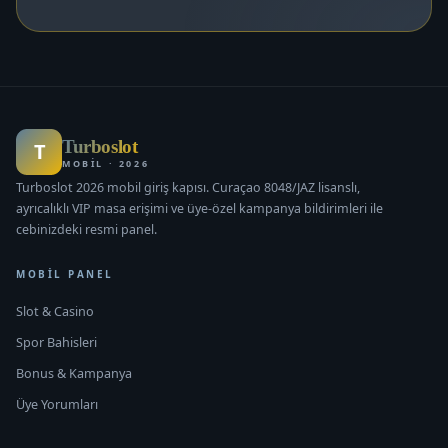
Turboslot
T
MOBIL · 2026
Turboslot 2026 mobil giriş kapısı. Curaçao 8048/JAZ lisanslı,
ayrıcalıklı VIP masa erişimi ve üye-özel kampanya bildirimleri ile
cebinizdeki resmi panel.
MOBIL PANEL
Slot & Casino
Spor Bahisleri
Bonus & Kampanya
Üye Yorumları