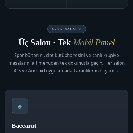
OYUN SALONU
Üç Salon · Tek
Mobil Panel
Spor bültenini, slot kütüphanesini ve canlı krupiye
masalarını alt menüden tek dokunuşla geçin. Her salon
iOS ve Android uygulamada karanlık mod uyumlu.
♠
Baccarat