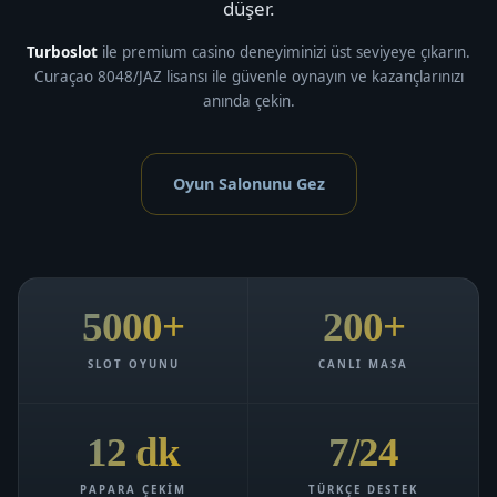
düşer.
Turboslot
ile premium casino deneyiminizi üst seviyeye çıkarın.
Curaçao 8048/JAZ lisansı ile güvenle oynayın ve kazançlarınızı
anında çekin.
Oyun Salonunu Gez
5000+
200+
SLOT OYUNU
CANLI MASA
12 dk
7/24
PAPARA ÇEKIM
TÜRKÇE DESTEK