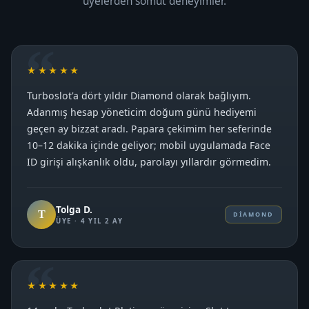
üyelerden somut deneyimler.
★★★★★
Turboslot'a dört yıldır Diamond olarak bağlıyım.
Adanmış hesap yöneticim doğum günü hediyemi
geçen ay bizzat aradı. Papara çekimim her seferinde
10–12 dakika içinde geliyor; mobil uygulamada Face
ID girişi alışkanlık oldu, parolayı yıllardır görmedim.
Tolga D.
T
DIAMOND
ÜYE · 4 YIL 2 AY
★★★★★