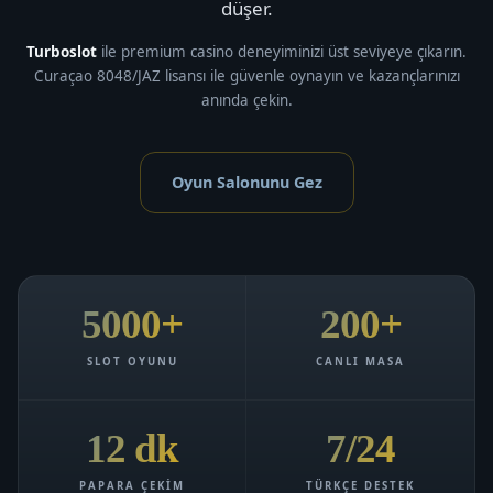
düşer.
Turboslot
ile premium casino deneyiminizi üst seviyeye çıkarın.
Curaçao 8048/JAZ lisansı ile güvenle oynayın ve kazançlarınızı
anında çekin.
Oyun Salonunu Gez
5000+
200+
SLOT OYUNU
CANLI MASA
12 dk
7/24
PAPARA ÇEKIM
TÜRKÇE DESTEK