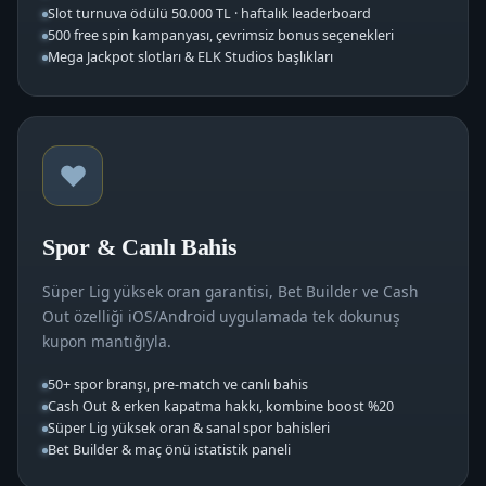
Slot turnuva ödülü 50.000 TL · haftalık leaderboard
500 free spin kampanyası, çevrimsiz bonus seçenekleri
Mega Jackpot slotları & ELK Studios başlıkları
♥
Spor & Canlı Bahis
Süper Lig yüksek oran garantisi, Bet Builder ve Cash
Out özelliği iOS/Android uygulamada tek dokunuş
kupon mantığıyla.
50+ spor branşı, pre-match ve canlı bahis
Cash Out & erken kapatma hakkı, kombine boost %20
Süper Lig yüksek oran & sanal spor bahisleri
Bet Builder & maç önü istatistik paneli