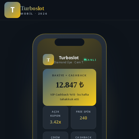
Turboslot
T
MOBIL · 2026
Turboslot
T
CANLI
Diamond Üye · Cem T.
BAKIYE + CASHBACK
12.847 ₺
VIP Cashback %15 · bu hafta
tahakkuk etti
AÇIK
FREE SPIN
KUPON
240
3.42x
ÇEKIM
CASHBACK