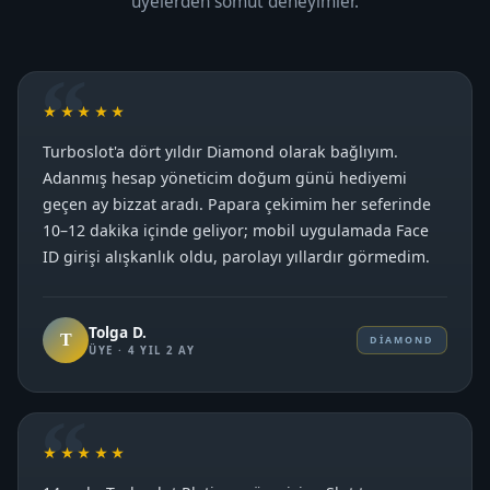
üyelerden somut deneyimler.
★★★★★
Turboslot'a dört yıldır Diamond olarak bağlıyım.
Adanmış hesap yöneticim doğum günü hediyemi
geçen ay bizzat aradı. Papara çekimim her seferinde
10–12 dakika içinde geliyor; mobil uygulamada Face
ID girişi alışkanlık oldu, parolayı yıllardır görmedim.
Tolga D.
T
DIAMOND
ÜYE · 4 YIL 2 AY
★★★★★