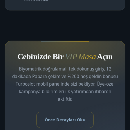
VERI KORUMA
Cebinizde Bir
VIP Masa
Açın
Biyometrik doğrulamalı tek dokunuş giriş, 12
dakikada Papara çekim ve %200 hoş geldin bonusu
Turboslot mobil panelinde sizi bekliyor. Üye-özel
kampanya bildirimleri ilk yatırımdan itibaren
aktiftir.
Önce Detayları Oku