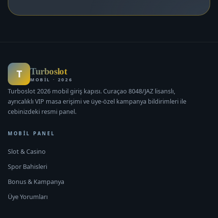
Turboslot
T
MOBIL · 2026
Turboslot 2026 mobil giriş kapısı. Curaçao 8048/JAZ lisanslı,
ayrıcalıklı VIP masa erişimi ve üye-özel kampanya bildirimleri ile
cebinizdeki resmi panel.
MOBIL PANEL
Slot & Casino
Spor Bahisleri
Bonus & Kampanya
Üye Yorumları