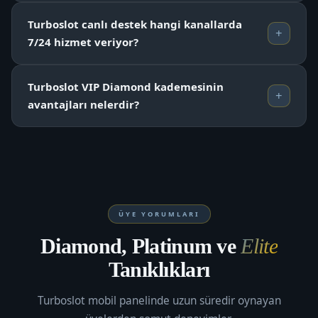
Turboslot canlı destek hangi kanallarda
+
7/24 hizmet veriyor?
Turboslot VIP Diamond kademesinin
+
avantajları nelerdir?
ÜYE YORUMLARI
Diamond, Platinum ve
Elite
Tanıklıkları
Turboslot mobil panelinde uzun süredir oynayan