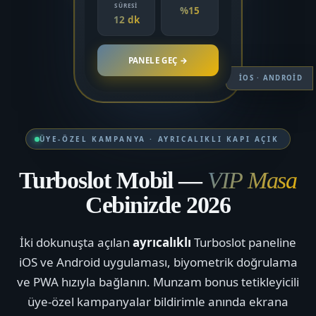
SÜRESI
%15
12 dk
PANELE GEÇ →
IOS · ANDROID
ÜYE-ÖZEL KAMPANYA · AYRICALIKLI KAPI AÇIK
Turboslot Mobil —
VIP Masa
Cebinizde 2026
İki dokunuşta açılan
ayrıcalıklı
Turboslot paneline
iOS ve Android uygulaması, biyometrik doğrulama
ve PWA hızıyla bağlanın. Munzam bonus tetikleyicili
üye-özel kampanyalar bildirimle anında ekrana