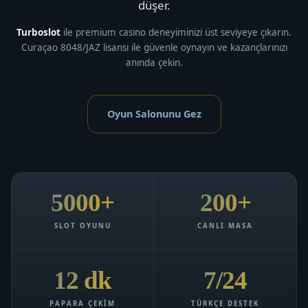
düşer.
Turboslot
ile premium casino deneyiminizi üst seviyeye çıkarın.
Curaçao 8048/JAZ lisansı ile güvenle oynayın ve kazançlarınızı
anında çekin.
Oyun Salonunu Gez
5000+
200+
SLOT OYUNU
CANLI MASA
12 dk
7/24
PAPARA ÇEKIM
TÜRKÇE DESTEK