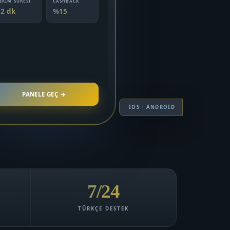
EKIM SÜRESI
CASHBACK
2 dk
%15
PANELE GEÇ →
IOS · ANDROID
7/24
TÜRKÇE DESTEK