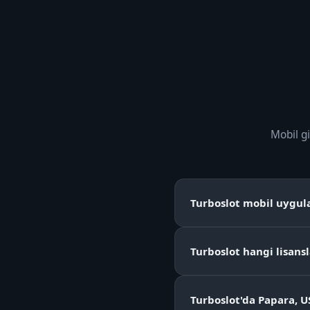
Mobil gi
Turboslot mobil uygula
Turboslot hangi lisansl
Turboslot'da Papara, US