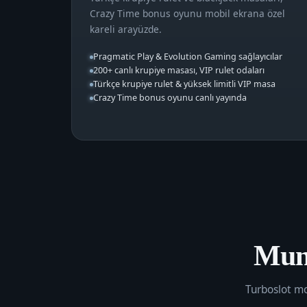
Crazy Time bonus oyunu mobil ekrana özel
kareli arayüzde.
Pragmatic Play & Evolution Gaming sağlayıcılar
200+ canlı krupiye masası, VIP rulet odaları
Türkçe krupiye rulet & yüksek limitli VIP masa
Crazy Time bonus oyunu canlı yayında
Mun
Turboslot mo