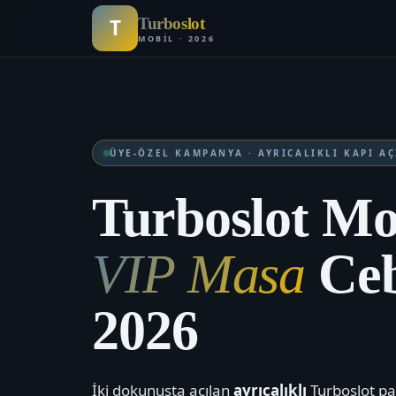
Turboslot
T
MOBIL · 2026
ÜYE-ÖZEL KAMPANYA · AYRICALIKLI KAPI AÇ
Turboslot M
VIP Masa
Ceb
2026
İki dokunuşta açılan
ayrıcalıklı
Turboslot pa