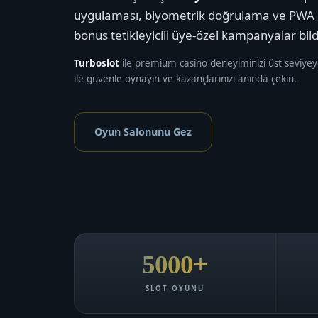
uygulaması, biyometrik doğrulama ve PWA 
bonus tetikleyicili üye-özel kampanyalar bil
Turboslot
ile premium casino deneyiminizi üst seviyeye
ile güvenle oynayın ve kazançlarınızı anında çekin.
Oyun Salonunu Gez
5000+
SLOT OYUNU