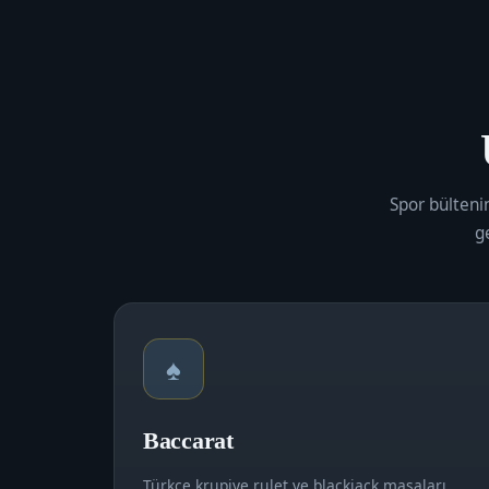
Spor bülteni
g
♠
Baccarat
Türkçe krupiye rulet ve blackjack masaları,