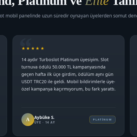
d, Platinum ve
Elite
Tanık
ot mobil panelinde uzun süredir oynayan üyelerden somut den
★★★★★
14 aydır Turboslot Platinum üyesiyim. Slot
turnuva ödülü 50.000 TL kampanyasında
geçen hafta ilk üçe girdim, ödülüm aynı gün
USDT TRC20 ile geldi. Mobil bildirimlerle üye-
özel kampanya kaçırmıyorum, bu fark yarattı.
Aybüke S.
A
PLATINUM
ÜYE · 14 AY