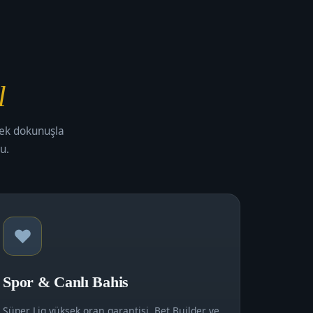
l
tek dokunuşla
u.
♥
Spor & Canlı Bahis
Süper Lig yüksek oran garantisi, Bet Builder ve