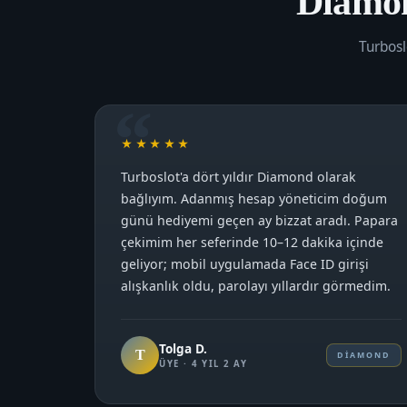
Diamon
Turbosl
★★★★★
Turboslot'a dört yıldır Diamond olarak
bağlıyım. Adanmış hesap yöneticim doğum
günü hediyemi geçen ay bizzat aradı. Papara
çekimim her seferinde 10–12 dakika içinde
geliyor; mobil uygulamada Face ID girişi
alışkanlık oldu, parolayı yıllardır görmedim.
Tolga D.
T
DIAMOND
ÜYE · 4 YIL 2 AY