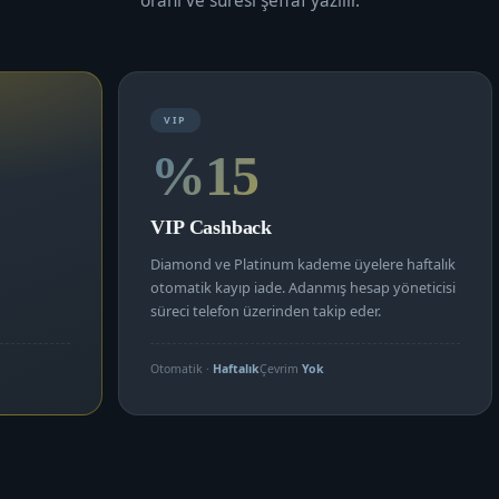
oranı ve süresi şeffaf yazılır.
VIP
%15
VIP Cashback
Diamond ve Platinum kademe üyelere haftalık
otomatik kayıp iade. Adanmış hesap yöneticisi
süreci telefon üzerinden takip eder.
Otomatik ·
Haftalık
Çevrim
Yok