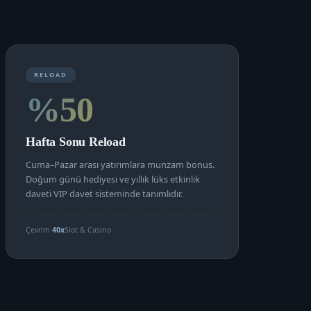
RELOAD
%50
Hafta Sonu Reload
Cuma–Pazar arası yatırımlara munzam bonus.
Doğum günü hediyesi ve yıllık lüks etkinlik
daveti VIP davet sisteminde tanımlıdır.
Çevrim
40x
Slot & Casino