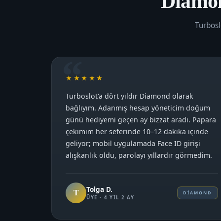
Diamon
Turbosl
★★★★★
Turboslot'a dört yıldır Diamond olarak
bağlıyım. Adanmış hesap yöneticim doğum
günü hediyemi geçen ay bizzat aradı. Papara
çekimim her seferinde 10–12 dakika içinde
geliyor; mobil uygulamada Face ID girişi
alışkanlık oldu, parolayı yıllardır görmedim.
Tolga D.
T
DIAMOND
ÜYE · 4 YIL 2 AY