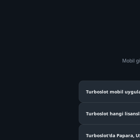
Mobil gi
Turboslot mobil uygula
Turboslot hangi lisansl
Turboslot'da Papara, US