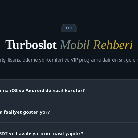
SSS
Turboslot
Mobil Rehberi
riş, lisans, ödeme yöntemleri ve VIP programa dair en sık gelen
ma iOS ve Android'de nasıl kurulur?
a faaliyet gösteriyor?
DT ve havale yatırımı nasıl yapılır?