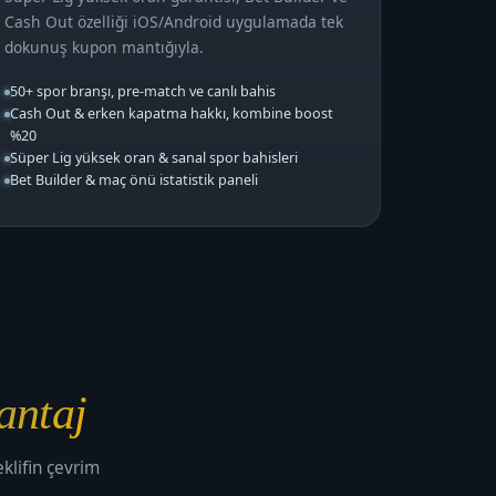
Cash Out özelliği iOS/Android uygulamada tek
dokunuş kupon mantığıyla.
50+ spor branşı, pre-match ve canlı bahis
Cash Out & erken kapatma hakkı, kombine boost
%20
Süper Lig yüksek oran & sanal spor bahisleri
Bet Builder & maç önü istatistik paneli
antaj
klifin çevrim