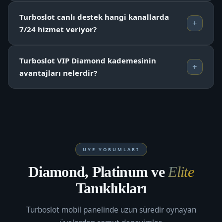
Turboslot canlı destek hangi kanallarda
+
7/24 hizmet veriyor?
Turboslot VIP Diamond kademesinin
+
avantajları nelerdir?
ÜYE YORUMLARI
Diamond, Platinum ve
Elite
Tanıklıkları
Turboslot mobil panelinde uzun süredir oynayan