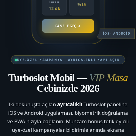
SÜRESI
%15
12 dk
PANELE GEÇ →
IOS · ANDROID
ÜYE-ÖZEL KAMPANYA · AYRICALIKLI KAPI AÇIK
Turboslot Mobil —
VIP Masa
Cebinizde 2026
İki dokunuşta açılan
ayrıcalıklı
Turboslot paneline
iOS ve Android uygulaması, biyometrik doğrulama
ve PWA hızıyla bağlanın. Munzam bonus tetikleyicili
üye-özel kampanyalar bildirimle anında ekrana