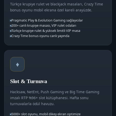
Türkçe krupiye rulet ve blackjack masaları, Crazy Time
bonus oyunu mobil ekrana özel kareli arayüzde.
Pragmatic Play & Evolution Gaming sağlayıcılar
200+ canlı krupiye masası, VIP rulet odaları
Türkçe krupiye rulet & yüksek limitli VIP masa
Crazy Time bonus oyunu canlı yayında
♦
Slot & Turnuva
Hacksaw, NetEnt, Push Gaming ve Big Time Gaming
imzalı RTP %96+ slot kütüphanesi. Hafta sonu
turnuvalarla ödül havuzu.
5000+ slot oyunu, mobil dikey ekran optimize