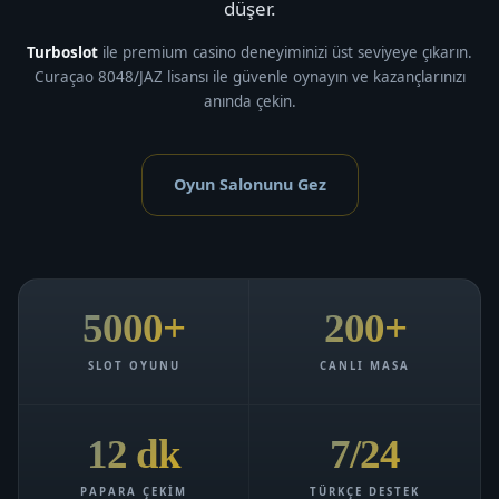
düşer.
Turboslot
ile premium casino deneyiminizi üst seviyeye çıkarın.
Curaçao 8048/JAZ lisansı ile güvenle oynayın ve kazançlarınızı
anında çekin.
Oyun Salonunu Gez
5000+
200+
SLOT OYUNU
CANLI MASA
12 dk
7/24
PAPARA ÇEKIM
TÜRKÇE DESTEK