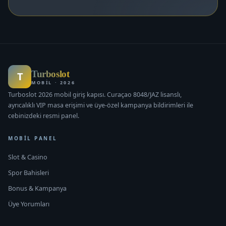
Turboslot
T
MOBIL · 2026
Turboslot 2026 mobil giriş kapısı. Curaçao 8048/JAZ lisanslı,
ayrıcalıklı VIP masa erişimi ve üye-özel kampanya bildirimleri ile
cebinizdeki resmi panel.
MOBIL PANEL
Slot & Casino
Spor Bahisleri
Bonus & Kampanya
Üye Yorumları