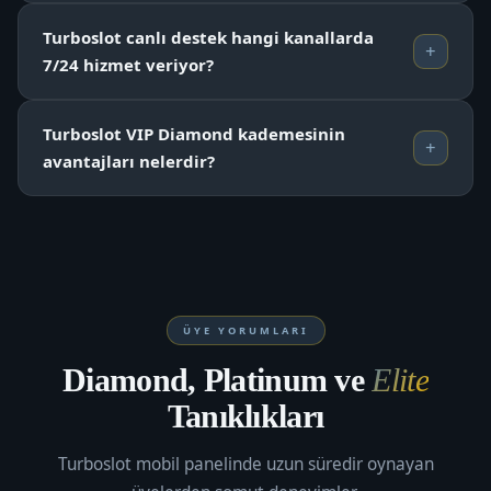
Turboslot canlı destek hangi kanallarda
+
7/24 hizmet veriyor?
Turboslot VIP Diamond kademesinin
+
avantajları nelerdir?
ÜYE YORUMLARI
Diamond, Platinum ve
Elite
Tanıklıkları
Turboslot mobil panelinde uzun süredir oynayan