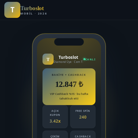
Turboslot
T
MOBIL · 2026
Turboslot
T
CANLI
Diamond Üye · Cem T.
BAKIYE + CASHBACK
12.847 ₺
VIP Cashback %15 · bu hafta
tahakkuk etti
AÇIK
FREE SPIN
KUPON
240
3.42x
ÇEKIM
CASHBACK