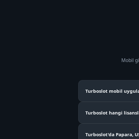
Mobil gi
Turboslot mobil uygula
Turboslot hangi lisansl
Turboslot'da Papara, US