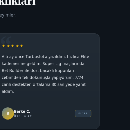
lıkları
eyimler.
★★★★★
Altı ay önce Turboslot'a yazıldım, hızlıca Elite
kademesine geldim. Süper Lig maçlarında
Bet Builder ile dört bacaklı kuponları
cebimden tek dokunuşla yapıyorum. 7/24
canlı destekten ortalama 30 saniyede yanıt
aldım.
Berke C.
B
ELITE
ÜYE · 6 AY