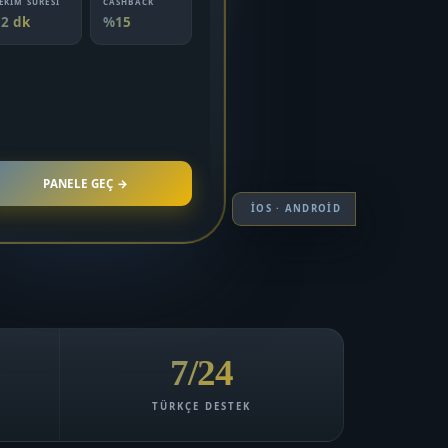
EKIM SÜRESI
CASHBACK
2 dk
%15
PANELE GEÇ →
IOS · ANDROID
7/24
TÜRKÇE DESTEK