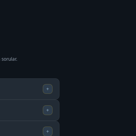
 sorular.
+
+
+