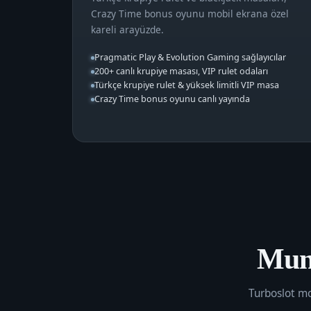
Crazy Time bonus oyunu mobil ekrana özel
kareli arayüzde.
Pragmatic Play & Evolution Gaming sağlayıcılar
200+ canlı krupiye masası, VIP rulet odaları
Türkçe krupiye rulet & yüksek limitli VIP masa
Crazy Time bonus oyunu canlı yayında
Mun
Turboslot mo