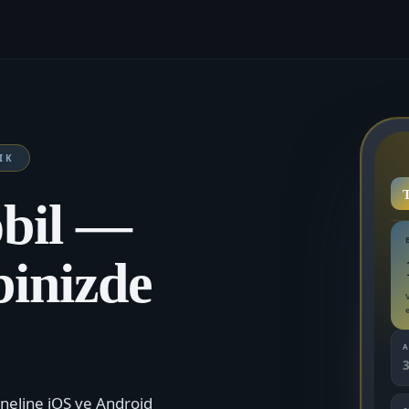
IK
obil —
inizde
e
A
3
neline iOS ve Android