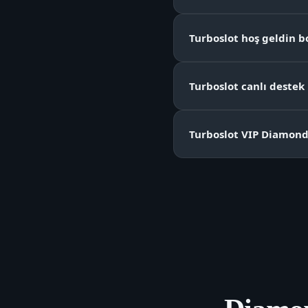
Turboslot hoş geldin bo
Turboslot canlı destek
Turboslot VIP Diamond