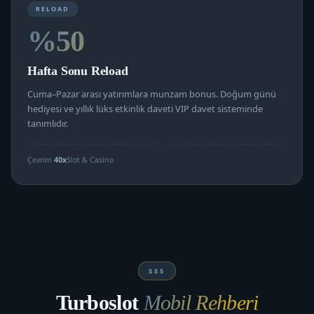
RELOAD
%50
Hafta Sonu Reload
Cuma–Pazar arası yatırımlara munzam bonus. Doğum günü
hediyesi ve yıllık lüks etkinlik daveti VIP davet sisteminde
tanımlıdır.
Çevrim
40x
Slot & Casino
SSS
Turboslot
Mobil Rehberi