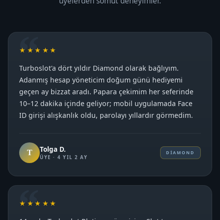
üyelerden somut deneyimler.
★★★★★
Turboslot'a dört yıldır Diamond olarak bağlıyım.
Adanmış hesap yöneticim doğum günü hediyemi
geçen ay bizzat aradı. Papara çekimim her seferinde
10–12 dakika içinde geliyor; mobil uygulamada Face
ID girişi alışkanlık oldu, parolayı yıllardır görmedim.
Tolga D.
T
DIAMOND
ÜYE · 4 YIL 2 AY
★★★★★