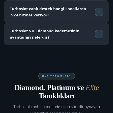
Turboslot canlı destek hangi kanallarda
+
7/24 hizmet veriyor?
Turboslot VIP Diamond kademesinin
+
avantajları nelerdir?
ÜYE YORUMLARI
Diamond, Platinum ve
Elite
Tanıklıkları
Turboslot mobil panelinde uzun süredir oynayan