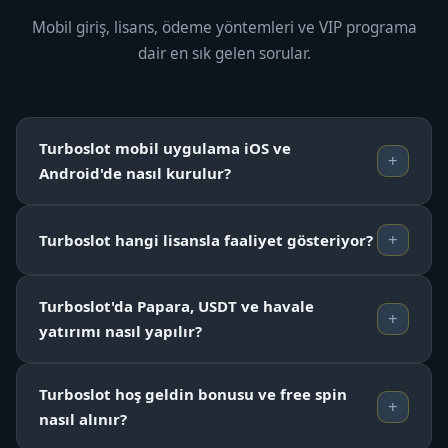
Mobil giriş, lisans, ödeme yöntemleri ve VIP programa
dair en sık gelen sorular.
Turboslot mobil uygulama iOS ve
+
Android'de nasıl kurulur?
+
Turboslot hangi lisansla faaliyet gösteriyor?
Turboslot'da Papara, USDT ve havale
+
yatırımı nasıl yapılır?
Turboslot hoş geldin bonusu ve free spin
+
nasıl alınır?