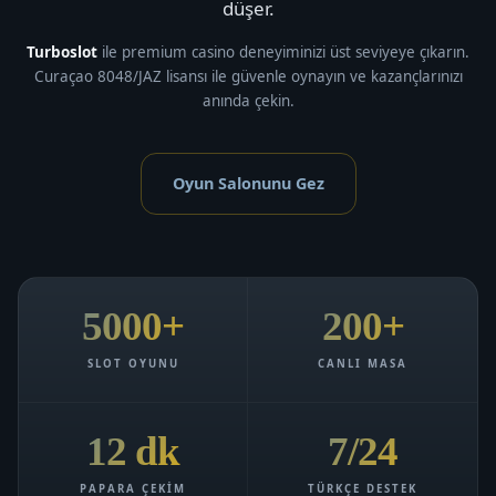
düşer.
Turboslot
ile premium casino deneyiminizi üst seviyeye çıkarın.
Curaçao 8048/JAZ lisansı ile güvenle oynayın ve kazançlarınızı
anında çekin.
Oyun Salonunu Gez
5000+
200+
SLOT OYUNU
CANLI MASA
12 dk
7/24
PAPARA ÇEKIM
TÜRKÇE DESTEK