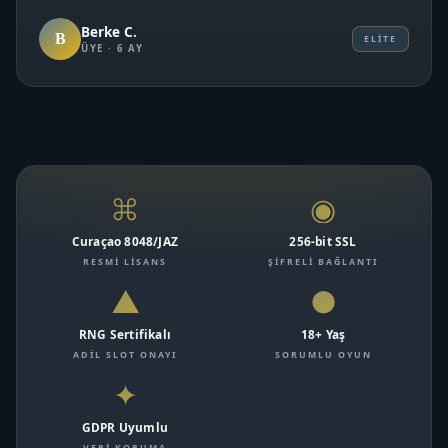
Berke C.
B
ELITE
ÜYE · 6 AY
⌘
◉
Curaçao 8048/JAZ
256-bit SSL
RESMI LISANS
ŞIFRELI BAĞLANTI
▲
●
RNG Sertifikalı
18+ Yaş
ADIL SLOT ONAYI
SORUMLU OYUN
✦
GDPR Uyumlu