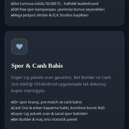
Slot turnuva ödülü 50.000 TL · haftalık leaderboard
500 free spin kampanyası, çevrimsiz bonus seçenekleri
Mega Jackpot slotları & ELK Studios başlıkları
♥
Spor & Canlı Bahis
Süper Lig yüksek oran garantisi, Bet Builder ve Cash
Out özelliği iOS/Android uygulamada tek dokunuş
kupon mantığıyla.
50+ spor branşı, pre-match ve canlı bahis
Cash Out & erken kapatma hakkı, kombine boost %20
Süper Lig yüksek oran & sanal spor bahisleri
Bet Builder & maç önü istatistik paneli