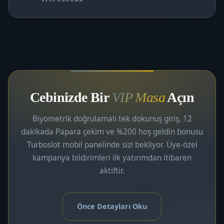
VERI KORUMA
Cebinizde Bir
VIP Masa
Açın
Biyometrik doğrulamalı tek dokunuş giriş, 12
dakikada Papara çekim ve %200 hoş geldin bonusu
Turboslot mobil panelinde sizi bekliyor. Üye-özel
kampanya bildirimleri ilk yatırımdan itibaren
aktiftir.
Önce Detayları Oku