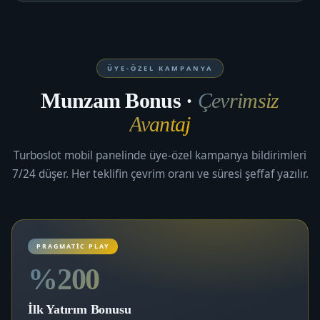
ÜYE-ÖZEL KAMPANYA
Munzam Bonus ·
Çevrimsiz
Avantaj
Turboslot mobil panelinde üye-özel kampanya bildirimleri
7/24 düşer. Her teklifin çevrim oranı ve süresi şeffaf yazılır.
PRAGMATIC PLAY
%200
İlk Yatırım Bonusu