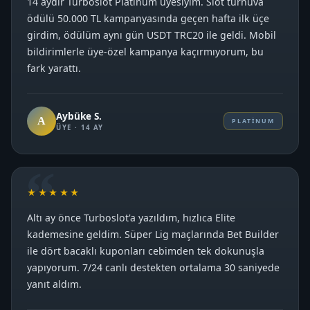
14 aydır Turboslot Platinum üyesiyim. Slot turnuva
ödülü 50.000 TL kampanyasında geçen hafta ilk üçe
girdim, ödülüm aynı gün USDT TRC20 ile geldi. Mobil
bildirimlerle üye-özel kampanya kaçırmıyorum, bu
fark yarattı.
Aybüke S.
A
PLATINUM
ÜYE · 14 AY
★★★★★
Altı ay önce Turboslot'a yazıldım, hızlıca Elite
kademesine geldim. Süper Lig maçlarında Bet Builder
ile dört bacaklı kuponları cebimden tek dokunuşla
yapıyorum. 7/24 canlı destekten ortalama 30 saniyede
yanıt aldım.