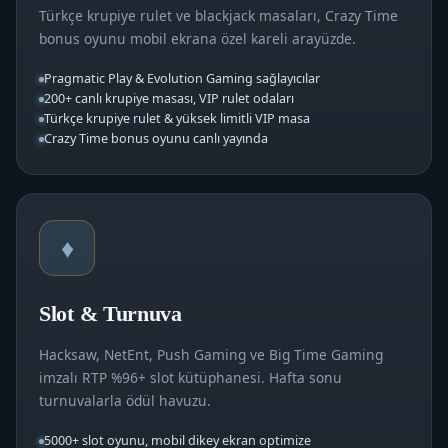
Türkçe krupiye rulet ve blackjack masaları, Crazy Time
bonus oyunu mobil ekrana özel kareli arayüzde.
Pragmatic Play & Evolution Gaming sağlayıcılar
200+ canlı krupiye masası, VIP rulet odaları
Türkçe krupiye rulet & yüksek limitli VIP masa
Crazy Time bonus oyunu canlı yayında
♦
Slot & Turnuva
Hacksaw, NetEnt, Push Gaming ve Big Time Gaming
imzalı RTP %96+ slot kütüphanesi. Hafta sonu
turnuvalarla ödül havuzu.
5000+ slot oyunu, mobil dikey ekran optimize