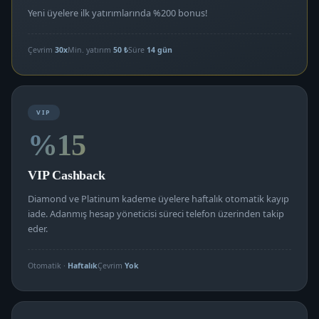
Yeni üyelere ilk yatırımlarında %200 bonus!
Çevrim
30x
Min. yatırım
50 ₺
Süre
14 gün
VIP
%15
VIP Cashback
Diamond ve Platinum kademe üyelere haftalık otomatik kayıp
iade. Adanmış hesap yöneticisi süreci telefon üzerinden takip
eder.
Otomatik ·
Haftalık
Çevrim
Yok