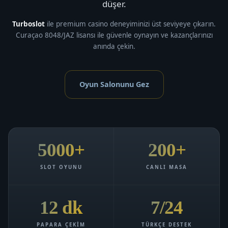
düşer.
Turboslot
ile premium casino deneyiminizi üst seviyeye çıkarın.
Curaçao 8048/JAZ lisansı ile güvenle oynayın ve kazançlarınızı
anında çekin.
Oyun Salonunu Gez
5000+
200+
SLOT OYUNU
CANLI MASA
12 dk
7/24
PAPARA ÇEKIM
TÜRKÇE DESTEK