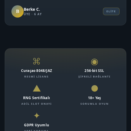
Berke C.
B
ELITE
ÜYE · 6 AY
⌘
◉
Curaçao 8048/JAZ
256-bit SSL
RESMI LISANS
ŞIFRELI BAĞLANTI
▲
●
RNG Sertifikalı
18+ Yaş
ADIL SLOT ONAYI
SORUMLU OYUN
✦
GDPR Uyumlu