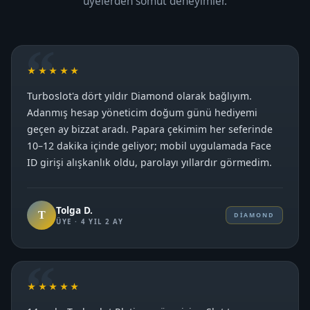
üyelerden somut deneyimler.
★★★★★
Turboslot'a dört yıldır Diamond olarak bağlıyım.
Adanmış hesap yöneticim doğum günü hediyemi
geçen ay bizzat aradı. Papara çekimim her seferinde
10–12 dakika içinde geliyor; mobil uygulamada Face
ID girişi alışkanlık oldu, parolayı yıllardır görmedim.
Tolga D.
T
DIAMOND
ÜYE · 4 YIL 2 AY
★★★★★