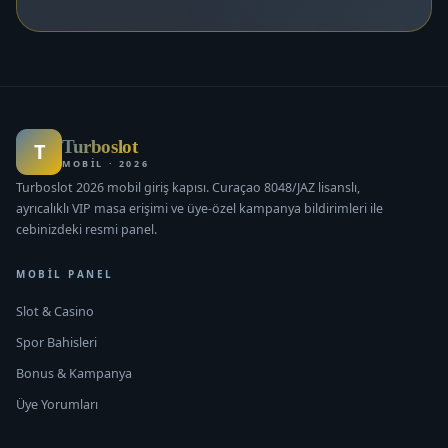
Turboslot
T
MOBIL · 2026
Turboslot 2026 mobil giriş kapısı. Curaçao 8048/JAZ lisanslı,
ayrıcalıklı VIP masa erişimi ve üye-özel kampanya bildirimleri ile
cebinizdeki resmi panel.
MOBIL PANEL
Slot & Casino
Spor Bahisleri
Bonus & Kampanya
Üye Yorumları