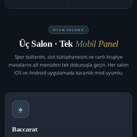
OYUN SALONU
Üç Salon · Tek
Mobil Panel
Spor bültenini, slot kütüphanesini ve canlı krupiye
masalarını alt menüden tek dokunuşla geçin. Her salon
iOS ve Android uygulamada karanlık mod uyumlu.
♠
Baccarat