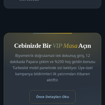
VERI KORUMA
Cebinizde Bir
VIP Masa
Açın
Biyometrik doğrulamalı tek dokunuş giriş, 12
dakikada Papara çekim ve %200 hoş geldin bonusu
Turboslot mobil panelinde sizi bekliyor. Üye-özel
kampanya bildirimleri ilk yatırımdan itibaren
aktiftir.
Önce Detayları Oku