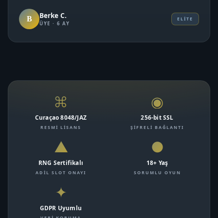
Berke C.
B
ELITE
ÜYE · 6 AY
⌘
◉
Curaçao 8048/JAZ
256-bit SSL
RESMI LISANS
ŞIFRELI BAĞLANTI
▲
●
RNG Sertifikalı
18+ Yaş
ADIL SLOT ONAYI
SORUMLU OYUN
✦
GDPR Uyumlu