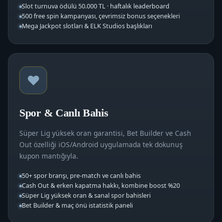
Slot turnuva ödülü 50.000 TL · haftalık leaderboard
500 free spin kampanyası, çevrimsiz bonus seçenekleri
Mega Jackpot slotları & ELK Studios başlıkları
♥
Spor & Canlı Bahis
Süper Lig yüksek oran garantisi, Bet Builder ve Cash
Out özelliği iOS/Android uygulamada tek dokunuş
kupon mantığıyla.
50+ spor branşı, pre-match ve canlı bahis
Cash Out & erken kapatma hakkı, kombine boost %20
Süper Lig yüksek oran & sanal spor bahisleri
Bet Builder & maç önü istatistik paneli