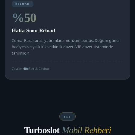
RELOAD
%50
Hafta Sonu Reload
Cuma–Pazar arası yatırımlara munzam bonus. Doğum günü
hediyesi ve yıllık lüks etkinlik daveti VIP davet sisteminde
tanımlıdır.
Çevrim
40x
Slot & Casino
SSS
Turboslot
Mobil Rehberi