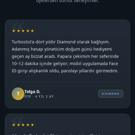
üyelerden somut deneyimler.
★★★★★
Turboslot'a dört yıldır Diamond olarak bağlıyım.
Adanmış hesap yöneticim doğum günü hediyemi
geçen ay bizzat aradı. Papara çekimim her seferinde
10–12 dakika içinde geliyor; mobil uygulamada Face
ID girişi alışkanlık oldu, parolayı yıllardır görmedim.
Tolga D.
T
DIAMOND
ÜYE · 4 YIL 2 AY
★★★★★