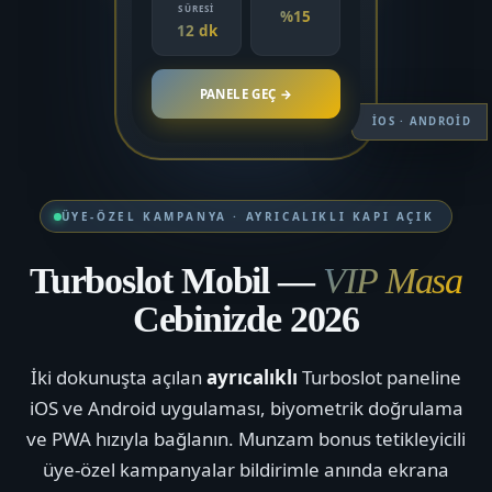
SÜRESI
%15
12 dk
PANELE GEÇ →
IOS · ANDROID
ÜYE-ÖZEL KAMPANYA · AYRICALIKLI KAPI AÇIK
Turboslot Mobil —
VIP Masa
Cebinizde 2026
İki dokunuşta açılan
ayrıcalıklı
Turboslot paneline
iOS ve Android uygulaması, biyometrik doğrulama
ve PWA hızıyla bağlanın. Munzam bonus tetikleyicili
üye-özel kampanyalar bildirimle anında ekrana