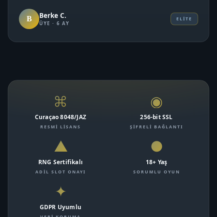
Berke C.
B
ELITE
ÜYE · 6 AY
⌘
◉
Curaçao 8048/JAZ
256-bit SSL
RESMI LISANS
ŞIFRELI BAĞLANTI
▲
●
RNG Sertifikalı
18+ Yaş
ADIL SLOT ONAYI
SORUMLU OYUN
✦
GDPR Uyumlu