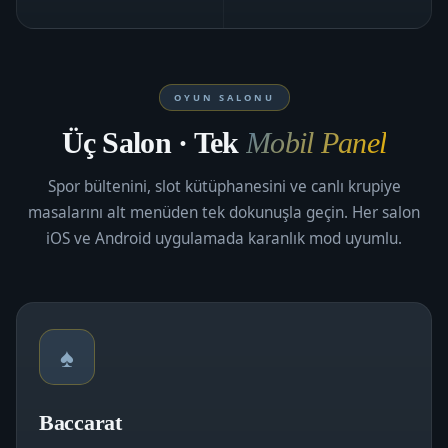
OYUN SALONU
Üç Salon · Tek
Mobil Panel
Spor bültenini, slot kütüphanesini ve canlı krupiye
masalarını alt menüden tek dokunuşla geçin. Her salon
iOS ve Android uygulamada karanlık mod uyumlu.
♠
Baccarat