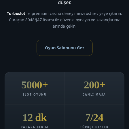
düşer.
Turboslot
ile premium casino deneyiminizi üst seviyeye çıkarın.
Curaçao 8048/JAZ lisansı ile güvenle oynayın ve kazançlarınızı
anında çekin.
Oyun Salonunu Gez
5000+
200+
SLOT OYUNU
CANLI MASA
12 dk
7/24
PAPARA ÇEKIM
TÜRKÇE DESTEK