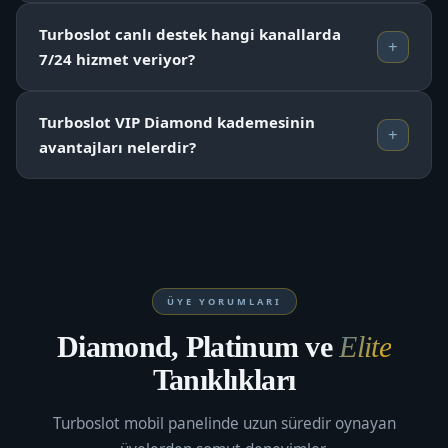
Turboslot canlı destek hangi kanallarda
+
7/24 hizmet veriyor?
Turboslot VIP Diamond kademesinin
+
avantajları nelerdir?
ÜYE YORUMLARI
Diamond, Platinum ve
Elite
Tanıklıkları
Turboslot mobil panelinde uzun süredir oynayan