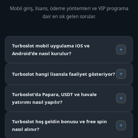
Mobil giriş, lisans, ödeme yöntemleri ve VIP programa
dair en sık gelen sorular.
Turboslot mobil uygulama iOS ve
+
Android'de nasıl kurulur?
+
Turboslot hangi lisansla faaliyet gösteriyor?
Turboslot'da Papara, USDT ve havale
+
yatırımı nasıl yapılır?
Turboslot hoş geldin bonusu ve free spin
+
nasıl alınır?