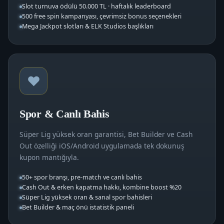
Slot turnuva ödülü 50.000 TL · haftalık leaderboard
500 free spin kampanyası, çevrimsiz bonus seçenekleri
Mega Jackpot slotları & ELK Studios başlıkları
♥
Spor & Canlı Bahis
Süper Lig yüksek oran garantisi, Bet Builder ve Cash
Out özelliği iOS/Android uygulamada tek dokunuş
kupon mantığıyla.
50+ spor branşı, pre-match ve canlı bahis
Cash Out & erken kapatma hakkı, kombine boost %20
Süper Lig yüksek oran & sanal spor bahisleri
Bet Builder & maç önü istatistik paneli