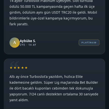
14 aydır Turboslot Platinum üyesiyim. Slot turnuva
ödülü 50.000 TL kampanyasında geçen hafta ilk üçe
girdim, ödülüm aynı gün USDT TRC20 ile geldi. Mobil
bildirimlerle üye-özel kampanya kaçırmıyorum, bu
fark yarattı.
Aybüke S.
A
PLATINUM
ÜYE · 14 AY
★★★★★
Altı ay önce Turboslot'a yazıldım, hızlıca Elite
kademesine geldim. Süper Lig maçlarında Bet Builder
ile dört bacaklı kuponları cebimden tek dokunuşla
yapıyorum. 7/24 canlı destekten ortalama 30 saniyede
yanıt aldım.