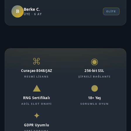
Berke C.
B
ELITE
ÜYE · 6 AY
⌘
◉
Curaçao 8048/JAZ
256-bit SSL
RESMI LISANS
ŞIFRELI BAĞLANTI
▲
●
RNG Sertifikalı
18+ Yaş
ADIL SLOT ONAYI
SORUMLU OYUN
✦
GDPR Uyumlu