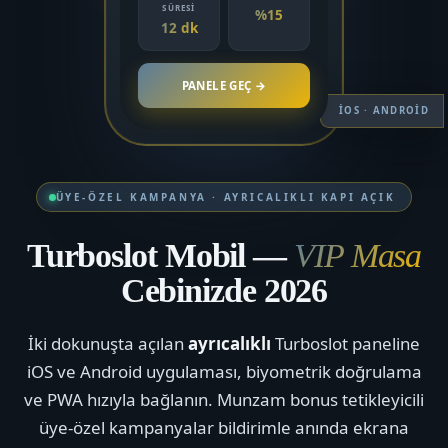
SÜRESI
%15
12 dk
PANELE GEÇ →
IOS · ANDROID
ÜYE-ÖZEL KAMPANYA · AYRICALIKLI KAPI AÇIK
Turboslot Mobil —
VIP Masa
Cebinizde 2026
İki dokunuşta açılan
ayrıcalıklı
Turboslot paneline
iOS ve Android uygulaması, biyometrik doğrulama
ve PWA hızıyla bağlanın. Munzam bonus tetikleyicili
üye-özel kampanyalar bildirimle anında ekrana