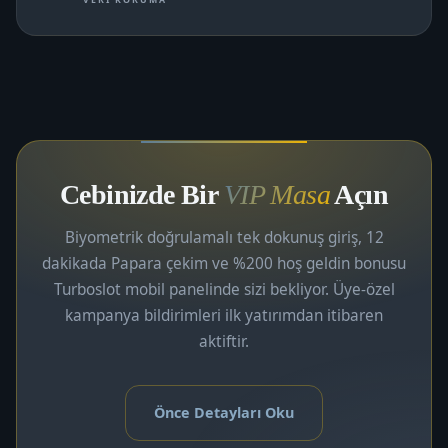
VERI KORUMA
Cebinizde Bir
VIP Masa
Açın
Biyometrik doğrulamalı tek dokunuş giriş, 12
dakikada Papara çekim ve %200 hoş geldin bonusu
Turboslot mobil panelinde sizi bekliyor. Üye-özel
kampanya bildirimleri ilk yatırımdan itibaren
aktiftir.
Önce Detayları Oku