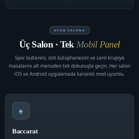
OYUN SALONU
Üç Salon · Tek
Mobil Panel
Spor bültenini, slot kütüphanesini ve canlı krupiye
masalarını alt menüden tek dokunuşla geçin. Her salon
iOS ve Android uygulamada karanlık mod uyumlu.
♠
Baccarat