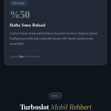
RELOAD
%50
Hafta Sonu Reload
Cuma–Pazar arası yatırımlara munzam bonus. Doğum günü
hediyesi ve yıllık lüks etkinlik daveti VIP davet sisteminde
tanımlıdır.
Çevrim
40x
Slot & Casino
SSS
Turboslot
Mobil Rehberi