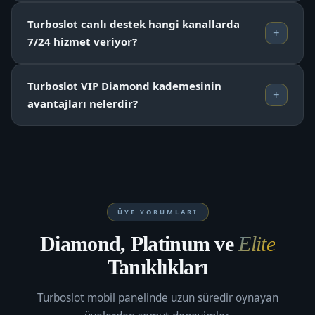
Turboslot canlı destek hangi kanallarda
+
7/24 hizmet veriyor?
Turboslot VIP Diamond kademesinin
+
avantajları nelerdir?
ÜYE YORUMLARI
Diamond, Platinum ve
Elite
Tanıklıkları
Turboslot mobil panelinde uzun süredir oynayan