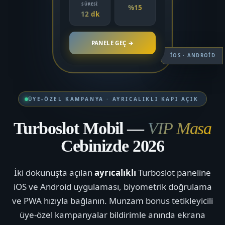
SÜRESI
%15
12 dk
PANELE GEÇ →
IOS · ANDROID
ÜYE-ÖZEL KAMPANYA · AYRICALIKLI KAPI AÇIK
Turboslot Mobil —
VIP Masa
Cebinizde 2026
İki dokunuşta açılan
ayrıcalıklı
Turboslot paneline
iOS ve Android uygulaması, biyometrik doğrulama
ve PWA hızıyla bağlanın. Munzam bonus tetikleyicili
üye-özel kampanyalar bildirimle anında ekrana