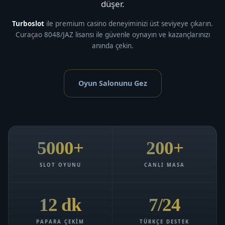
düşer.
Turboslot
ile premium casino deneyiminizi üst seviyeye çıkarın.
Curaçao 8048/JAZ lisansı ile güvenle oynayın ve kazançlarınızı
anında çekin.
Oyun Salonunu Gez
5000+
200+
SLOT OYUNU
CANLI MASA
12 dk
7/24
PAPARA ÇEKIM
TÜRKÇE DESTEK