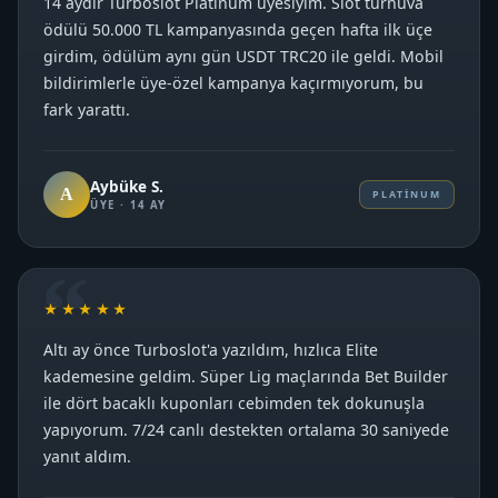
14 aydır Turboslot Platinum üyesiyim. Slot turnuva
ödülü 50.000 TL kampanyasında geçen hafta ilk üçe
girdim, ödülüm aynı gün USDT TRC20 ile geldi. Mobil
bildirimlerle üye-özel kampanya kaçırmıyorum, bu
fark yarattı.
Aybüke S.
A
PLATINUM
ÜYE · 14 AY
★★★★★
Altı ay önce Turboslot'a yazıldım, hızlıca Elite
kademesine geldim. Süper Lig maçlarında Bet Builder
ile dört bacaklı kuponları cebimden tek dokunuşla
yapıyorum. 7/24 canlı destekten ortalama 30 saniyede
yanıt aldım.