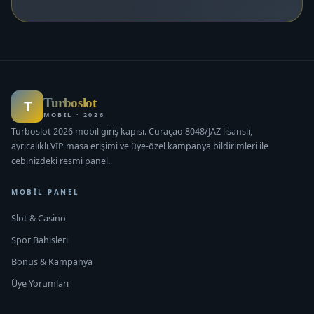
Turboslot
T
MOBIL · 2026
Turboslot 2026 mobil giriş kapısı. Curaçao 8048/JAZ lisanslı,
ayrıcalıklı VIP masa erişimi ve üye-özel kampanya bildirimleri ile
cebinizdeki resmi panel.
MOBIL PANEL
Slot & Casino
Spor Bahisleri
Bonus & Kampanya
Üye Yorumları