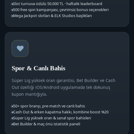
Slot turnuva ödülü 50.000 TL · haftalık leaderboard
500 free spin kampanyası, çevrimsiz bonus seçenekleri
Mega Jackpot slotları & ELK Studios başlıkları
♥
Spor & Canlı Bahis
Süper Lig yüksek oran garantisi, Bet Builder ve Cash
Out özelliği iOS/Android uygulamada tek dokunuş
kupon mantığıyla.
50+ spor branşı, pre-match ve canlı bahis
Cash Out & erken kapatma hakkı, kombine boost %20
Süper Lig yüksek oran & sanal spor bahisleri
Bet Builder & maç önü istatistik paneli