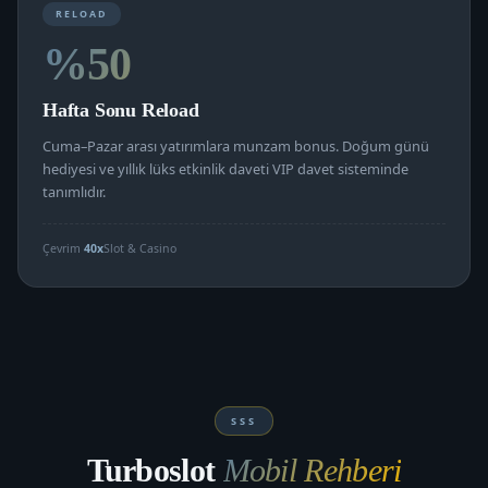
RELOAD
%50
Hafta Sonu Reload
Cuma–Pazar arası yatırımlara munzam bonus. Doğum günü
hediyesi ve yıllık lüks etkinlik daveti VIP davet sisteminde
tanımlıdır.
Çevrim
40x
Slot & Casino
SSS
Turboslot
Mobil Rehberi