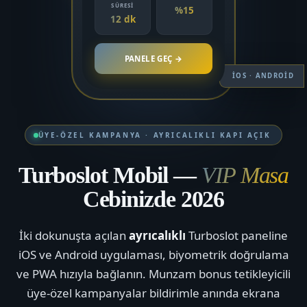
SÜRESI
%15
12 dk
PANELE GEÇ →
IOS · ANDROID
ÜYE-ÖZEL KAMPANYA · AYRICALIKLI KAPI AÇIK
Turboslot Mobil —
VIP Masa
Cebinizde 2026
İki dokunuşta açılan
ayrıcalıklı
Turboslot paneline
iOS ve Android uygulaması, biyometrik doğrulama
ve PWA hızıyla bağlanın. Munzam bonus tetikleyicili
üye-özel kampanyalar bildirimle anında ekrana