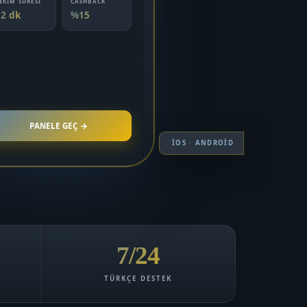
EKIM SÜRESI
CASHBACK
2 dk
%15
PANELE GEÇ →
IOS · ANDROID
7/24
TÜRKÇE DESTEK