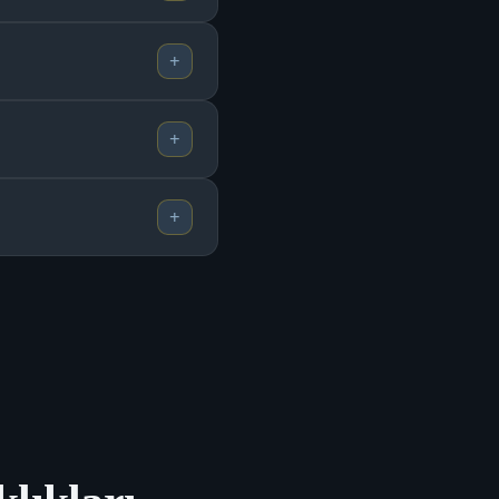
+
+
+