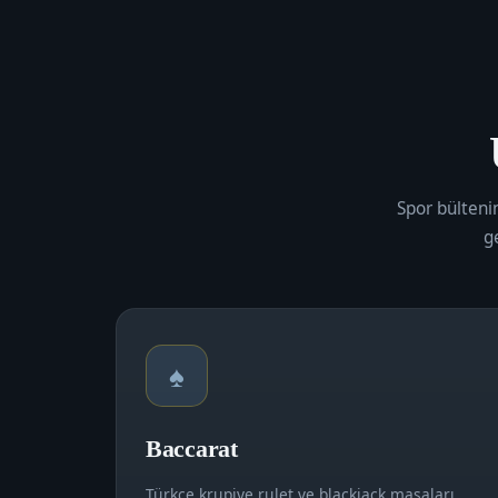
Spor bülteni
g
♠
Baccarat
Türkçe krupiye rulet ve blackjack masaları,