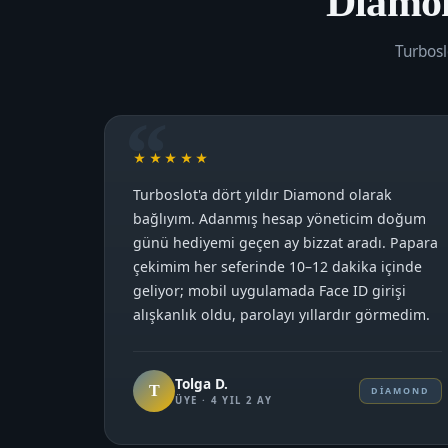
Diamon
Turbosl
★★★★★
Turboslot'a dört yıldır Diamond olarak
bağlıyım. Adanmış hesap yöneticim doğum
günü hediyemi geçen ay bizzat aradı. Papara
çekimim her seferinde 10–12 dakika içinde
geliyor; mobil uygulamada Face ID girişi
alışkanlık oldu, parolayı yıllardır görmedim.
Tolga D.
T
DIAMOND
ÜYE · 4 YIL 2 AY