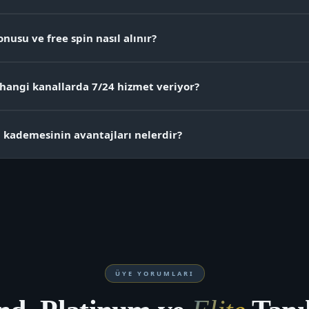
nusu ve free spin nasıl alınır?
 hangi kanallarda 7/24 hizmet veriyor?
 kademesinin avantajları nelerdir?
ÜYE YORUMLARI