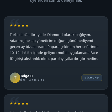
üyelerden somut deneyimler.
★★★★★
Turboslot'a dört yıldır Diamond olarak bağlıyım.
Adanmış hesap yöneticim doğum günü hediyemi
geçen ay bizzat aradı. Papara çekimim her seferinde
10–12 dakika içinde geliyor; mobil uygulamada Face
ID girişi alışkanlık oldu, parolayı yıllardır görmedim.
Tolga D.
T
DIAMOND
ÜYE · 4 YIL 2 AY
★★★★★