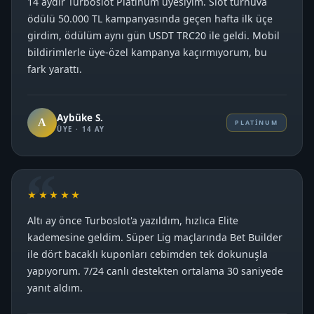
14 aydır Turboslot Platinum üyesiyim. Slot turnuva
ödülü 50.000 TL kampanyasında geçen hafta ilk üçe
girdim, ödülüm aynı gün USDT TRC20 ile geldi. Mobil
bildirimlerle üye-özel kampanya kaçırmıyorum, bu
fark yarattı.
Aybüke S.
A
PLATINUM
ÜYE · 14 AY
★★★★★
Altı ay önce Turboslot'a yazıldım, hızlıca Elite
kademesine geldim. Süper Lig maçlarında Bet Builder
ile dört bacaklı kuponları cebimden tek dokunuşla
yapıyorum. 7/24 canlı destekten ortalama 30 saniyede
yanıt aldım.