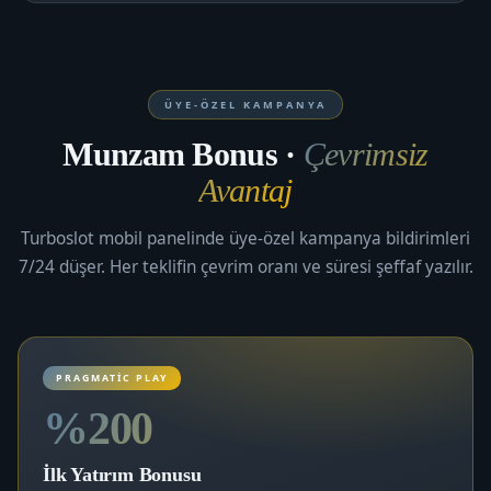
ÜYE-ÖZEL KAMPANYA
Munzam Bonus ·
Çevrimsiz
Avantaj
Turboslot mobil panelinde üye-özel kampanya bildirimleri
7/24 düşer. Her teklifin çevrim oranı ve süresi şeffaf yazılır.
PRAGMATIC PLAY
%200
İlk Yatırım Bonusu