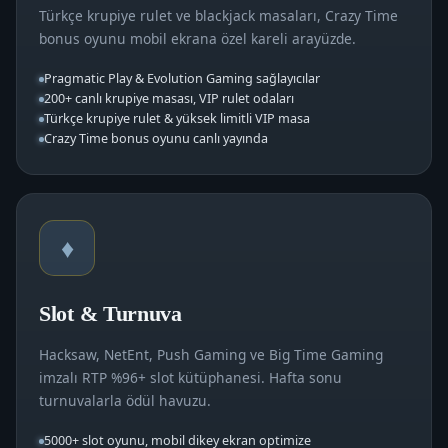
Türkçe krupiye rulet ve blackjack masaları, Crazy Time
bonus oyunu mobil ekrana özel kareli arayüzde.
Pragmatic Play & Evolution Gaming sağlayıcılar
200+ canlı krupiye masası, VIP rulet odaları
Türkçe krupiye rulet & yüksek limitli VIP masa
Crazy Time bonus oyunu canlı yayında
♦
Slot & Turnuva
Hacksaw, NetEnt, Push Gaming ve Big Time Gaming
imzalı RTP %96+ slot kütüphanesi. Hafta sonu
turnuvalarla ödül havuzu.
5000+ slot oyunu, mobil dikey ekran optimize