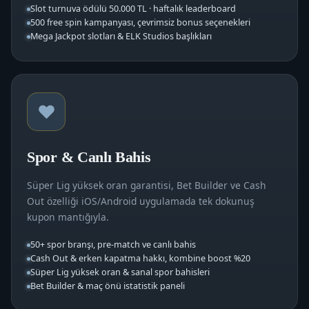
Slot turnuva ödülü 50.000 TL · haftalık leaderboard
500 free spin kampanyası, çevrimsiz bonus seçenekleri
Mega Jackpot slotları & ELK Studios başlıkları
♥
Spor & Canlı Bahis
Süper Lig yüksek oran garantisi, Bet Builder ve Cash
Out özelliği iOS/Android uygulamada tek dokunuş
kupon mantığıyla.
50+ spor branşı, pre-match ve canlı bahis
Cash Out & erken kapatma hakkı, kombine boost %20
Süper Lig yüksek oran & sanal spor bahisleri
Bet Builder & maç önü istatistik paneli