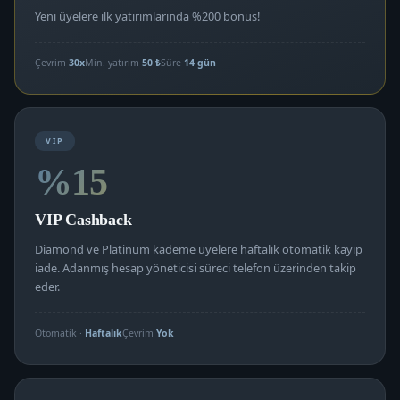
Yeni üyelere ilk yatırımlarında %200 bonus!
Çevrim
30x
Min. yatırım
50 ₺
Süre
14 gün
VIP
%15
VIP Cashback
Diamond ve Platinum kademe üyelere haftalık otomatik kayıp
iade. Adanmış hesap yöneticisi süreci telefon üzerinden takip
eder.
Otomatik ·
Haftalık
Çevrim
Yok