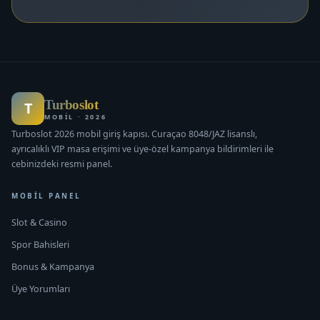
Turboslot
T
MOBIL · 2026
Turboslot 2026 mobil giriş kapısı. Curaçao 8048/JAZ lisanslı,
ayrıcalıklı VIP masa erişimi ve üye-özel kampanya bildirimleri ile
cebinizdeki resmi panel.
MOBIL PANEL
Slot & Casino
Spor Bahisleri
Bonus & Kampanya
Üye Yorumları