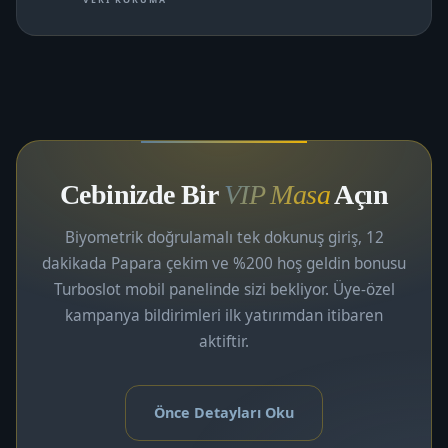
VERI KORUMA
Cebinizde Bir
VIP Masa
Açın
Biyometrik doğrulamalı tek dokunuş giriş, 12
dakikada Papara çekim ve %200 hoş geldin bonusu
Turboslot mobil panelinde sizi bekliyor. Üye-özel
kampanya bildirimleri ilk yatırımdan itibaren
aktiftir.
Önce Detayları Oku