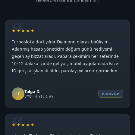
üyelerden somut deneyimler.
★★★★★
Turboslot'a dört yıldır Diamond olarak bağlıyım.
Adanmış hesap yöneticim doğum günü hediyemi
geçen ay bizzat aradı. Papara çekimim her seferinde
10–12 dakika içinde geliyor; mobil uygulamada Face
ID girişi alışkanlık oldu, parolayı yıllardır görmedim.
Tolga D.
T
DIAMOND
ÜYE · 4 YIL 2 AY
★★★★★