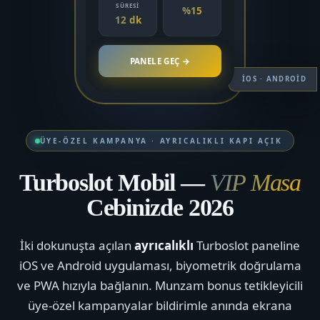
SÜRESI
%15
12 dk
PANELE GEÇ →
IOS · ANDROID
ÜYE-ÖZEL KAMPANYA · AYRICALIKLI KAPI AÇIK
Turboslot Mobil —
VIP Masa
Cebinizde 2026
İki dokunuşta açılan
ayrıcalıklı
Turboslot paneline
iOS ve Android uygulaması, biyometrik doğrulama
ve PWA hızıyla bağlanın. Munzam bonus tetikleyicili
üye-özel kampanyalar bildirimle anında ekrana