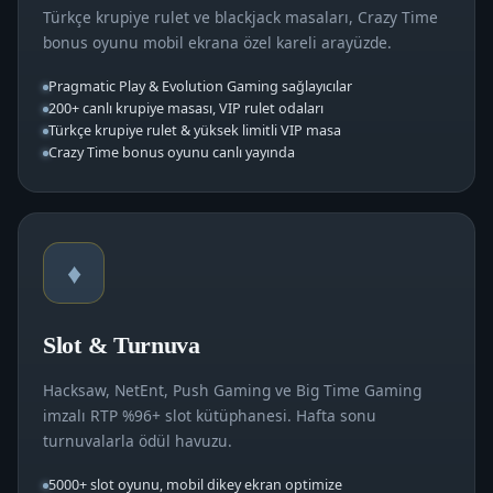
Türkçe krupiye rulet ve blackjack masaları, Crazy Time
bonus oyunu mobil ekrana özel kareli arayüzde.
Pragmatic Play & Evolution Gaming sağlayıcılar
200+ canlı krupiye masası, VIP rulet odaları
Türkçe krupiye rulet & yüksek limitli VIP masa
Crazy Time bonus oyunu canlı yayında
♦
Slot & Turnuva
Hacksaw, NetEnt, Push Gaming ve Big Time Gaming
imzalı RTP %96+ slot kütüphanesi. Hafta sonu
turnuvalarla ödül havuzu.
5000+ slot oyunu, mobil dikey ekran optimize