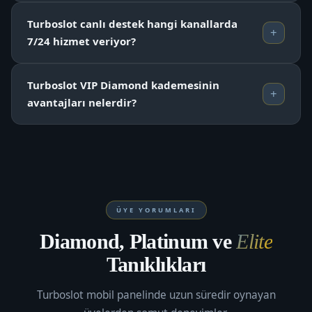
Turboslot canlı destek hangi kanallarda
+
7/24 hizmet veriyor?
Turboslot VIP Diamond kademesinin
+
avantajları nelerdir?
ÜYE YORUMLARI
Diamond, Platinum ve
Elite
Tanıklıkları
Turboslot mobil panelinde uzun süredir oynayan