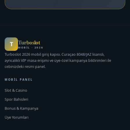
Turboslot
T
MOBIL · 2026
Turboslot 2026 mobil giriş kapısı. Curaçao 8048/JAZ lisanslı,
ayrıcalıklı VIP masa erişimi ve üye-özel kampanya bildirimleri ile
cebinizdeki resmi panel.
MOBIL PANEL
Slot & Casino
Spor Bahisleri
Bonus & Kampanya
Üye Yorumları