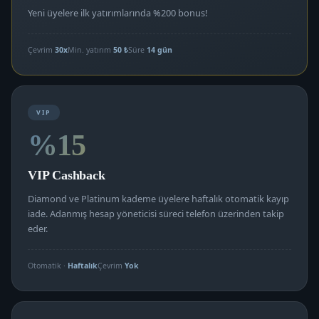
Yeni üyelere ilk yatırımlarında %200 bonus!
Çevrim
30x
Min. yatırım
50 ₺
Süre
14 gün
VIP
%15
VIP Cashback
Diamond ve Platinum kademe üyelere haftalık otomatik kayıp
iade. Adanmış hesap yöneticisi süreci telefon üzerinden takip
eder.
Otomatik ·
Haftalık
Çevrim
Yok