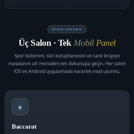
OYUN SALONU
Üç Salon · Tek
Mobil Panel
Spor bültenini, slot kütüphanesini ve canlı krupiye
masalarını alt menüden tek dokunuşla geçin. Her salon
iOS ve Android uygulamada karanlık mod uyumlu.
♠
Baccarat