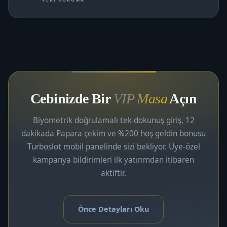
VERI KORUMA
Cebinizde Bir
VIP Masa
Açın
Biyometrik doğrulamalı tek dokunuş giriş, 12
dakikada Papara çekim ve %200 hoş geldin bonusu
Turboslot mobil panelinde sizi bekliyor. Üye-özel
kampanya bildirimleri ilk yatırımdan itibaren
aktiftir.
Önce Detayları Oku