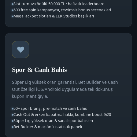
Slot turnuva ödülü 50.000 TL · haftalık leaderboard
500 free spin kampanyası, çevrimsiz bonus seçenekleri
Mega Jackpot slotları & ELK Studios başlıkları
♥
Spor & Canlı Bahis
Süper Lig yüksek oran garantisi, Bet Builder ve Cash
Out özelliği iOS/Android uygulamada tek dokunuş
kupon mantığıyla.
50+ spor branşı, pre-match ve canlı bahis
Cash Out & erken kapatma hakkı, kombine boost %20
Süper Lig yüksek oran & sanal spor bahisleri
Bet Builder & maç önü istatistik paneli