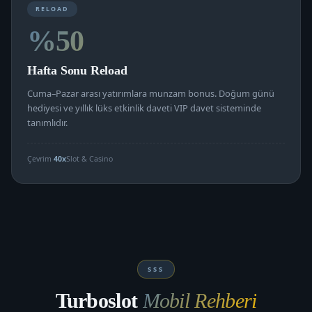
RELOAD
%50
Hafta Sonu Reload
Cuma–Pazar arası yatırımlara munzam bonus. Doğum günü
hediyesi ve yıllık lüks etkinlik daveti VIP davet sisteminde
tanımlıdır.
Çevrim
40x
Slot & Casino
SSS
Turboslot
Mobil Rehberi