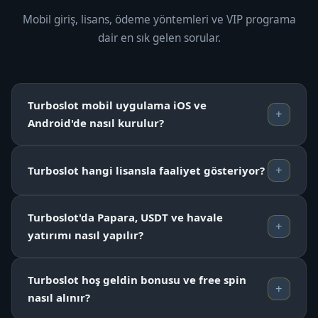
Mobil giriş, lisans, ödeme yöntemleri ve VIP programa
dair en sık gelen sorular.
Turboslot mobil uygulama iOS ve
+
Android'de nasıl kurulur?
+
Turboslot hangi lisansla faaliyet gösteriyor?
Turboslot'da Papara, USDT ve havale
+
yatırımı nasıl yapılır?
Turboslot hoş geldin bonusu ve free spin
+
nasıl alınır?