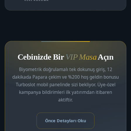
VERI KORUMA
Cebinizde Bir
VIP Masa
Açın
Biyometrik doğrulamalı tek dokunuş giriş, 12
dakikada Papara çekim ve %200 hoş geldin bonusu
Turboslot mobil panelinde sizi bekliyor. Üye-özel
kampanya bildirimleri ilk yatırımdan itibaren
aktiftir.
Önce Detayları Oku