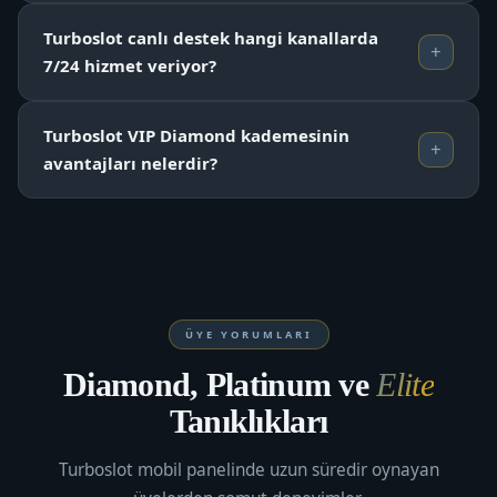
Turboslot canlı destek hangi kanallarda
+
7/24 hizmet veriyor?
Turboslot VIP Diamond kademesinin
+
avantajları nelerdir?
ÜYE YORUMLARI
Diamond, Platinum ve
Elite
Tanıklıkları
Turboslot mobil panelinde uzun süredir oynayan