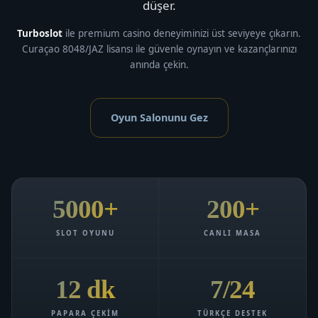
düşer.
Turboslot
ile premium casino deneyiminizi üst seviyeye çıkarın.
Curaçao 8048/JAZ lisansı ile güvenle oynayın ve kazançlarınızı
anında çekin.
Oyun Salonunu Gez
5000+
200+
SLOT OYUNU
CANLI MASA
12 dk
7/24
PAPARA ÇEKIM
TÜRKÇE DESTEK