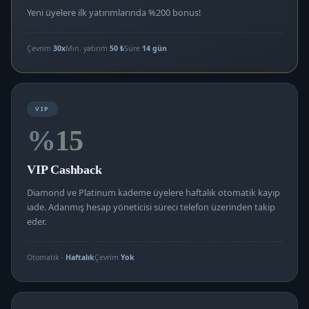
Yeni üyelere ilk yatırımlarında %200 bonus!
Çevrim
30x
Min. yatırım
50 ₺
Süre
14 gün
VIP
%15
VIP Cashback
Diamond ve Platinum kademe üyelere haftalık otomatik kayıp
iade. Adanmış hesap yöneticisi süreci telefon üzerinden takip
eder.
Otomatik ·
Haftalık
Çevrim
Yok