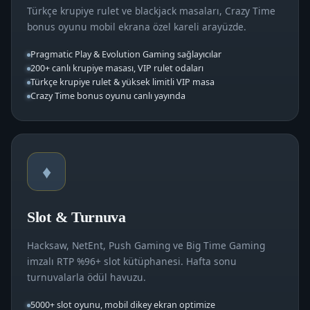
Türkçe krupiye rulet ve blackjack masaları, Crazy Time
bonus oyunu mobil ekrana özel kareli arayüzde.
Pragmatic Play & Evolution Gaming sağlayıcılar
200+ canlı krupiye masası, VIP rulet odaları
Türkçe krupiye rulet & yüksek limitli VIP masa
Crazy Time bonus oyunu canlı yayında
♦
Slot & Turnuva
Hacksaw, NetEnt, Push Gaming ve Big Time Gaming
imzalı RTP %96+ slot kütüphanesi. Hafta sonu
turnuvalarla ödül havuzu.
5000+ slot oyunu, mobil dikey ekran optimize