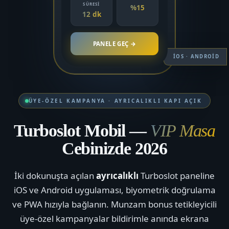
SÜRESI
%15
12 dk
PANELE GEÇ →
IOS · ANDROID
ÜYE-ÖZEL KAMPANYA · AYRICALIKLI KAPI AÇIK
Turboslot Mobil —
VIP Masa
Cebinizde 2026
İki dokunuşta açılan
ayrıcalıklı
Turboslot paneline
iOS ve Android uygulaması, biyometrik doğrulama
ve PWA hızıyla bağlanın. Munzam bonus tetikleyicili
üye-özel kampanyalar bildirimle anında ekrana