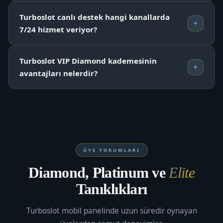
Turboslot canlı destek hangi kanallarda
+
7/24 hizmet veriyor?
Turboslot VIP Diamond kademesinin
+
avantajları nelerdir?
ÜYE YORUMLARI
Diamond, Platinum ve
Elite
Tanıklıkları
Turboslot mobil panelinde uzun süredir oynayan