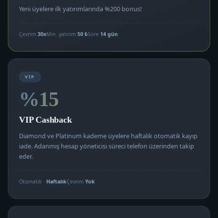
Yeni üyelere ilk yatırımlarında %200 bonus!
Çevrim
30x
Min. yatırım
50 ₺
Süre
14 gün
VIP
%15
VIP Cashback
Diamond ve Platinum kademe üyelere haftalık otomatik kayıp
iade. Adanmış hesap yöneticisi süreci telefon üzerinden takip
eder.
Otomatik ·
Haftalık
Çevrim
Yok