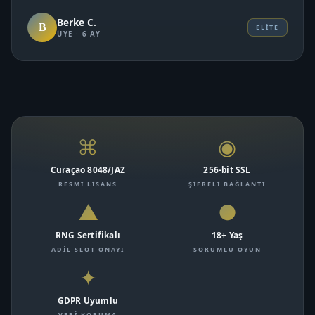
Berke C.
B
ELITE
ÜYE · 6 AY
⌘
◉
Curaçao 8048/JAZ
256-bit SSL
RESMI LISANS
ŞIFRELI BAĞLANTI
▲
●
RNG Sertifikalı
18+ Yaş
ADIL SLOT ONAYI
SORUMLU OYUN
✦
GDPR Uyumlu