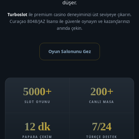
düşer.
Turboslot
ile premium casino deneyiminizi üst seviyeye çıkarın.
Curaçao 8048/JAZ lisansı ile güvenle oynayın ve kazançlarınızı
anında çekin.
Oyun Salonunu Gez
5000+
200+
SLOT OYUNU
CANLI MASA
12 dk
7/24
PAPARA ÇEKIM
TÜRKÇE DESTEK