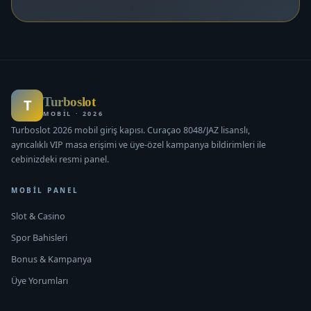
Turboslot
T
MOBIL · 2026
Turboslot 2026 mobil giriş kapısı. Curaçao 8048/JAZ lisanslı,
ayrıcalıklı VIP masa erişimi ve üye-özel kampanya bildirimleri ile
cebinizdeki resmi panel.
MOBIL PANEL
Slot & Casino
Spor Bahisleri
Bonus & Kampanya
Üye Yorumları