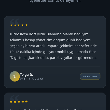
üyelerden somut deneyimler.
★★★★★
Turboslot'a dört yıldır Diamond olarak bağlıyım.
Adanmış hesap yöneticim doğum günü hediyemi
geçen ay bizzat aradı. Papara çekimim her seferinde
10–12 dakika içinde geliyor; mobil uygulamada Face
ID girişi alışkanlık oldu, parolayı yıllardır görmedim.
Tolga D.
T
DIAMOND
ÜYE · 4 YIL 2 AY
★★★★★