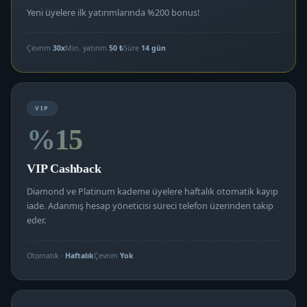
Yeni üyelere ilk yatırımlarında %200 bonus!
Çevrim
30x
Min. yatırım
50 ₺
Süre
14 gün
VIP
%15
VIP Cashback
Diamond ve Platinum kademe üyelere haftalık otomatik kayıp
iade. Adanmış hesap yöneticisi süreci telefon üzerinden takip
eder.
Otomatik ·
Haftalık
Çevrim
Yok