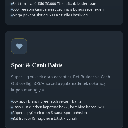
Slot turnuva ödülü 50.000 TL · haftalık leaderboard
500 free spin kampanyası, çevrimsiz bonus seçenekleri
Mega Jackpot slotları & ELK Studios başlıkları
♥
Spor & Canlı Bahis
Süper Lig yüksek oran garantisi, Bet Builder ve Cash
Out özelliği iOS/Android uygulamada tek dokunuş
kupon mantığıyla.
50+ spor branşı, pre-match ve canlı bahis
Cash Out & erken kapatma hakkı, kombine boost %20
Süper Lig yüksek oran & sanal spor bahisleri
Bet Builder & maç önü istatistik paneli