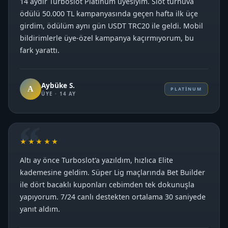
14 aydır Turboslot Platinum üyesiyim. Slot turnuva
ödülü 50.000 TL kampanyasında geçen hafta ilk üçe
girdim, ödülüm aynı gün USDT TRC20 ile geldi. Mobil
bildirimlerle üye-özel kampanya kaçırmıyorum, bu
fark yarattı.
Aybüke S.
A
PLATINUM
ÜYE · 14 AY
★★★★★
Altı ay önce Turboslot'a yazıldım, hızlıca Elite
kademesine geldim. Süper Lig maçlarında Bet Builder
ile dört bacaklı kuponları cebimden tek dokunuşla
yapıyorum. 7/24 canlı destekten ortalama 30 saniyede
yanıt aldım.