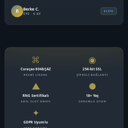
Berke C.
B
ELITE
ÜYE · 6 AY
⌘
◉
Curaçao 8048/JAZ
256-bit SSL
RESMI LISANS
ŞIFRELI BAĞLANTI
▲
●
RNG Sertifikalı
18+ Yaş
ADIL SLOT ONAYI
SORUMLU OYUN
✦
GDPR Uyumlu