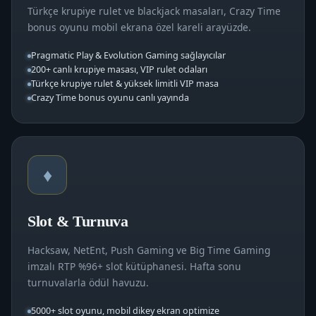
Türkçe krupiye rulet ve blackjack masaları, Crazy Time
bonus oyunu mobil ekrana özel kareli arayüzde.
Pragmatic Play & Evolution Gaming sağlayıcılar
200+ canlı krupiye masası, VIP rulet odaları
Türkçe krupiye rulet & yüksek limitli VIP masa
Crazy Time bonus oyunu canlı yayında
♦
Slot & Turnuva
Hacksaw, NetEnt, Push Gaming ve Big Time Gaming
imzalı RTP %96+ slot kütüphanesi. Hafta sonu
turnuvalarla ödül havuzu.
5000+ slot oyunu, mobil dikey ekran optimize