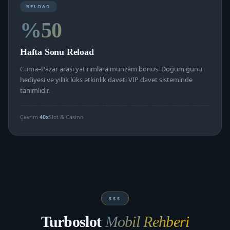
RELOAD
%50
Hafta Sonu Reload
Cuma–Pazar arası yatırımlara munzam bonus. Doğum günü
hediyesi ve yıllık lüks etkinlik daveti VIP davet sisteminde
tanımlıdır.
Çevrim
40x
Slot & Casino
SSS
Turboslot
Mobil Rehberi