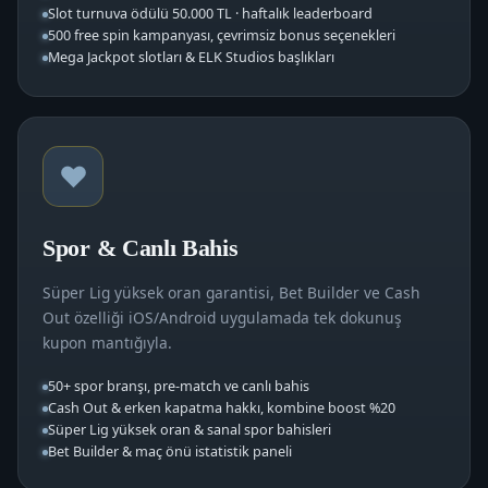
Slot turnuva ödülü 50.000 TL · haftalık leaderboard
500 free spin kampanyası, çevrimsiz bonus seçenekleri
Mega Jackpot slotları & ELK Studios başlıkları
♥
Spor & Canlı Bahis
Süper Lig yüksek oran garantisi, Bet Builder ve Cash
Out özelliği iOS/Android uygulamada tek dokunuş
kupon mantığıyla.
50+ spor branşı, pre-match ve canlı bahis
Cash Out & erken kapatma hakkı, kombine boost %20
Süper Lig yüksek oran & sanal spor bahisleri
Bet Builder & maç önü istatistik paneli