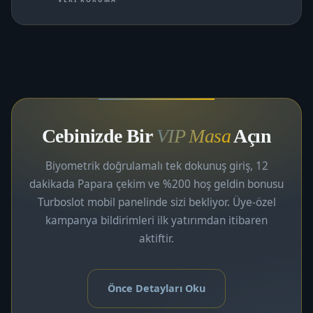
VERI KORUMA
Cebinizde Bir
VIP Masa
Açın
Biyometrik doğrulamalı tek dokunuş giriş, 12
dakikada Papara çekim ve %200 hoş geldin bonusu
Turboslot mobil panelinde sizi bekliyor. Üye-özel
kampanya bildirimleri ilk yatırımdan itibaren
aktiftir.
Önce Detayları Oku