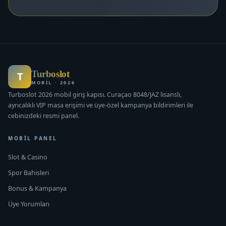
Turboslot
T
MOBIL · 2026
Turboslot 2026 mobil giriş kapısı. Curaçao 8048/JAZ lisanslı,
ayrıcalıklı VIP masa erişimi ve üye-özel kampanya bildirimleri ile
cebinizdeki resmi panel.
MOBIL PANEL
Slot & Casino
Spor Bahisleri
Bonus & Kampanya
Üye Yorumları