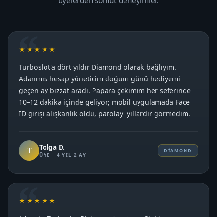
üyelerden somut deneyimler.
★★★★★
Turboslot'a dört yıldır Diamond olarak bağlıyım.
Adanmış hesap yöneticim doğum günü hediyemi
geçen ay bizzat aradı. Papara çekimim her seferinde
10–12 dakika içinde geliyor; mobil uygulamada Face
ID girişi alışkanlık oldu, parolayı yıllardır görmedim.
Tolga D.
T
DIAMOND
ÜYE · 4 YIL 2 AY
★★★★★