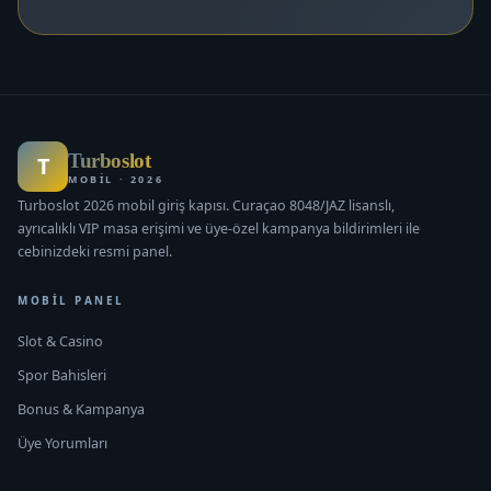
Turboslot
T
MOBIL · 2026
Turboslot 2026 mobil giriş kapısı. Curaçao 8048/JAZ lisanslı,
ayrıcalıklı VIP masa erişimi ve üye-özel kampanya bildirimleri ile
cebinizdeki resmi panel.
MOBIL PANEL
Slot & Casino
Spor Bahisleri
Bonus & Kampanya
Üye Yorumları