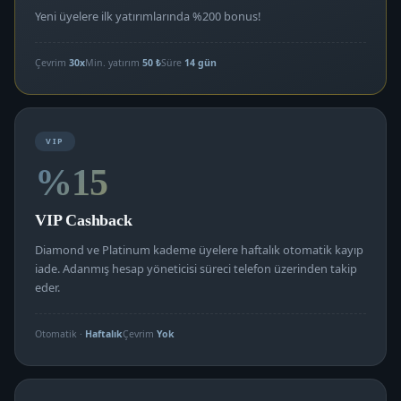
Yeni üyelere ilk yatırımlarında %200 bonus!
Çevrim
30x
Min. yatırım
50 ₺
Süre
14 gün
VIP
%15
VIP Cashback
Diamond ve Platinum kademe üyelere haftalık otomatik kayıp
iade. Adanmış hesap yöneticisi süreci telefon üzerinden takip
eder.
Otomatik ·
Haftalık
Çevrim
Yok