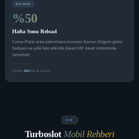
RELOAD
%50
Hafta Sonu Reload
Cuma–Pazar arası yatırımlara munzam bonus. Doğum günü
hediyesi ve yıllık lüks etkinlik daveti VIP davet sisteminde
tanımlıdır.
Çevrim
40x
Slot & Casino
SSS
Turboslot
Mobil Rehberi