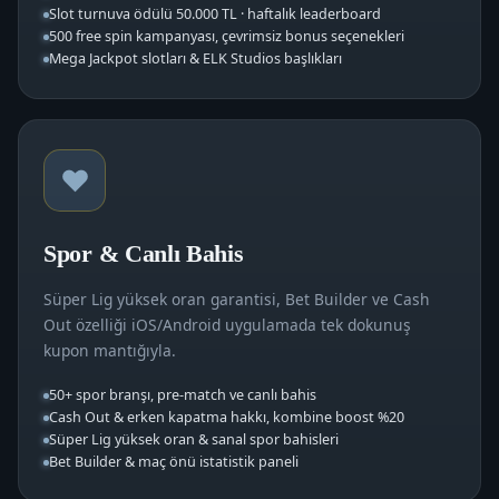
Slot turnuva ödülü 50.000 TL · haftalık leaderboard
500 free spin kampanyası, çevrimsiz bonus seçenekleri
Mega Jackpot slotları & ELK Studios başlıkları
♥
Spor & Canlı Bahis
Süper Lig yüksek oran garantisi, Bet Builder ve Cash
Out özelliği iOS/Android uygulamada tek dokunuş
kupon mantığıyla.
50+ spor branşı, pre-match ve canlı bahis
Cash Out & erken kapatma hakkı, kombine boost %20
Süper Lig yüksek oran & sanal spor bahisleri
Bet Builder & maç önü istatistik paneli