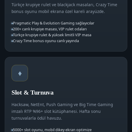
Türkçe krupiye rulet ve blackjack masaları, Crazy Time
bonus oyunu mobil ekrana özel kareli arayüzde.
Pragmatic Play & Evolution Gaming sağlayıcılar
200+ canlı krupiye masası, VIP rulet odaları
Türkçe krupiye rulet & yüksek limitli VIP masa
Crazy Time bonus oyunu canlı yayında
♦
Slot & Turnuva
Hacksaw, NetEnt, Push Gaming ve Big Time Gaming
imzalı RTP %96+ slot kütüphanesi. Hafta sonu
turnuvalarla ödül havuzu.
5000+ slot oyunu, mobil dikey ekran optimize