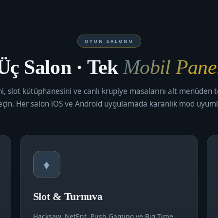
OYUN SALONU
Üç Salon · Tek
Mobil Pane
ni, slot kütüphanesini ve canlı krupiye masalarını alt menüden 
eçin. Her salon iOS ve Android uygulamada karanlık mod uyuml
♦
Slot & Turnuva
Hacksaw, NetEnt, Push Gaming ve Big Time