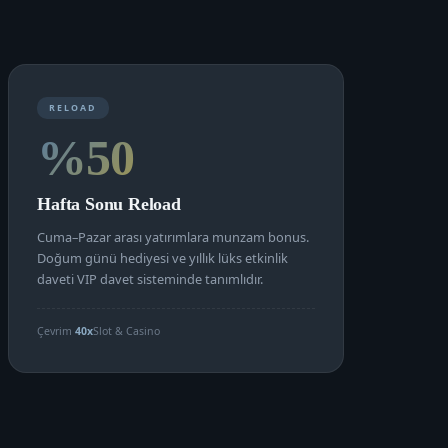
RELOAD
%50
Hafta Sonu Reload
Cuma–Pazar arası yatırımlara munzam bonus.
Doğum günü hediyesi ve yıllık lüks etkinlik
daveti VIP davet sisteminde tanımlıdır.
Çevrim
40x
Slot & Casino