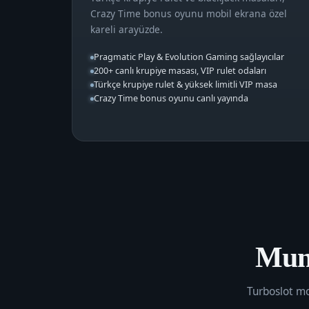
Crazy Time bonus oyunu mobil ekrana özel
kareli arayüzde.
Pragmatic Play & Evolution Gaming sağlayıcılar
200+ canlı krupiye masası, VIP rulet odaları
Türkçe krupiye rulet & yüksek limitli VIP masa
Crazy Time bonus oyunu canlı yayında
Mun
Turboslot mo