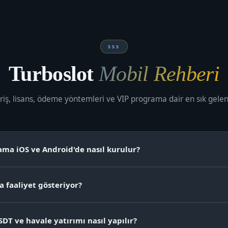
SSS
Turboslot
Mobil Rehberi
riş, lisans, ödeme yöntemleri ve VIP programa dair en sık gelen
ma iOS ve Android'de nasıl kurulur?
a faaliyet gösteriyor?
DT ve havale yatırımı nasıl yapılır?