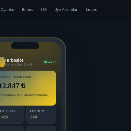
Oyunlar
Bonus
SSS
Üye Yorumları
Lisans
Turboslot
T
CANLI
Diamond Üye · Cem T.
BAKIYE + CASHBACK
12.847 ₺
VIP Cashback %15 · bu hafta tahakkuk
tti
ÇIK KUPON
FREE SPIN
.42x
240