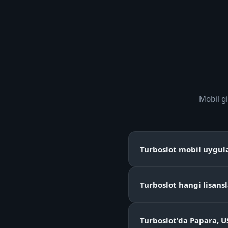
Mobil gi
Turboslot mobil uygula
Turboslot hangi lisansl
Turboslot'da Papara, US