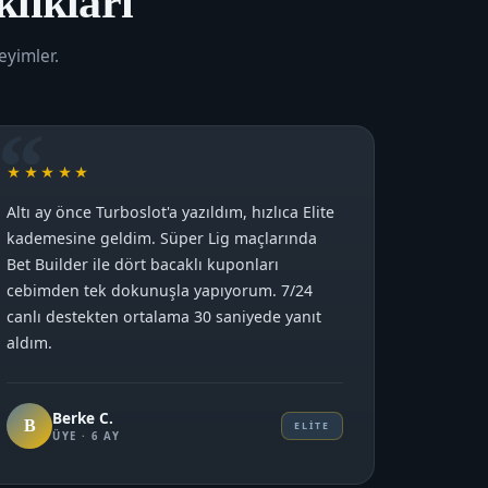
lıkları
eyimler.
★★★★★
Altı ay önce Turboslot'a yazıldım, hızlıca Elite
kademesine geldim. Süper Lig maçlarında
Bet Builder ile dört bacaklı kuponları
cebimden tek dokunuşla yapıyorum. 7/24
canlı destekten ortalama 30 saniyede yanıt
aldım.
Berke C.
B
ELITE
ÜYE · 6 AY