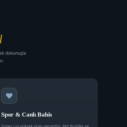
l
tek dokunuşla
u.
♥
Spor & Canlı Bahis
Süper Lig yüksek oran garantisi, Bet Builder ve