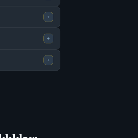
+
+
+