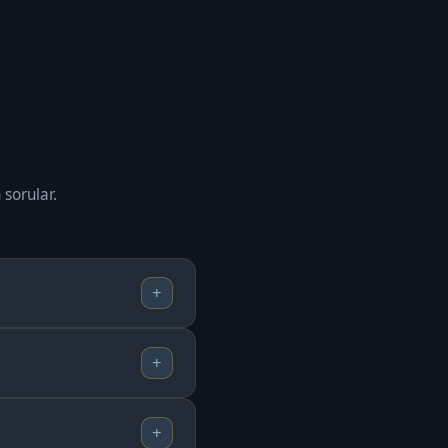
 sorular.
+
+
+