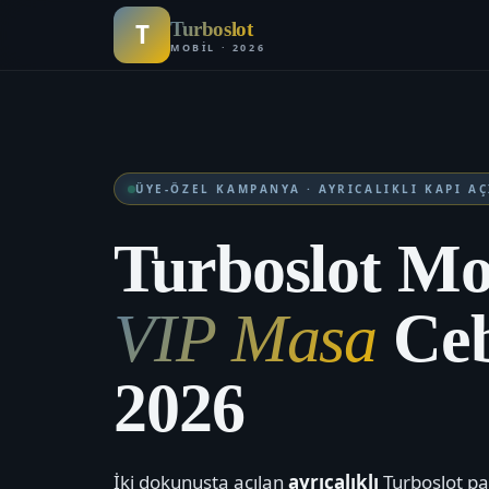
Turboslot
T
MOBIL · 2026
ÜYE-ÖZEL KAMPANYA · AYRICALIKLI KAPI AÇ
Turboslot M
VIP Masa
Ceb
2026
İki dokunuşta açılan
ayrıcalıklı
Turboslot pa