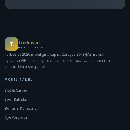
Turboslot
T
MOBIL · 2026
Turboslot 2026 mobil giriş kapısı. Curaçao 8048/JAZ lisanslı,
ayrıcalıklı VIP masa erişimi ve üye-özel kampanya bildirimleri ile
cebinizdeki resmi panel.
MOBIL PANEL
Slot & Casino
Spor Bahisleri
Bonus & Kampanya
Üye Yorumları