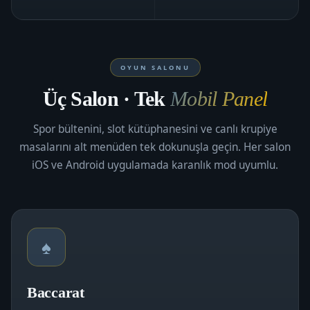
OYUN SALONU
Üç Salon · Tek
Mobil Panel
Spor bültenini, slot kütüphanesini ve canlı krupiye
masalarını alt menüden tek dokunuşla geçin. Her salon
iOS ve Android uygulamada karanlık mod uyumlu.
♠
Baccarat