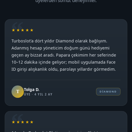
üyelerden somut deneyimler.
★★★★★
Turboslot'a dört yıldır Diamond olarak bağlıyım.
Adanmış hesap yöneticim doğum günü hediyemi
geçen ay bizzat aradı. Papara çekimim her seferinde
10–12 dakika içinde geliyor; mobil uygulamada Face
ID girişi alışkanlık oldu, parolayı yıllardır görmedim.
Tolga D.
T
DIAMOND
ÜYE · 4 YIL 2 AY
★★★★★