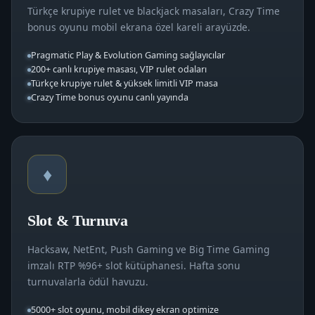
Türkçe krupiye rulet ve blackjack masaları, Crazy Time
bonus oyunu mobil ekrana özel kareli arayüzde.
Pragmatic Play & Evolution Gaming sağlayıcılar
200+ canlı krupiye masası, VIP rulet odaları
Türkçe krupiye rulet & yüksek limitli VIP masa
Crazy Time bonus oyunu canlı yayında
♦
Slot & Turnuva
Hacksaw, NetEnt, Push Gaming ve Big Time Gaming
imzalı RTP %96+ slot kütüphanesi. Hafta sonu
turnuvalarla ödül havuzu.
5000+ slot oyunu, mobil dikey ekran optimize