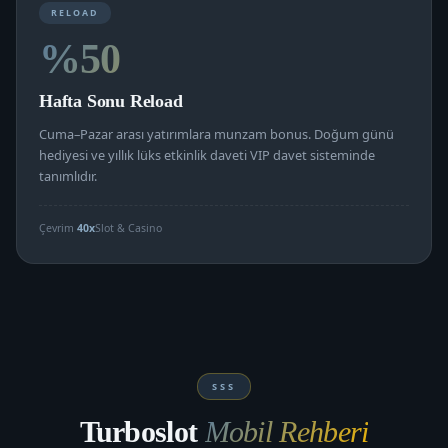
RELOAD
%50
Hafta Sonu Reload
Cuma–Pazar arası yatırımlara munzam bonus. Doğum günü
hediyesi ve yıllık lüks etkinlik daveti VIP davet sisteminde
tanımlıdır.
Çevrim
40x
Slot & Casino
SSS
Turboslot
Mobil Rehberi