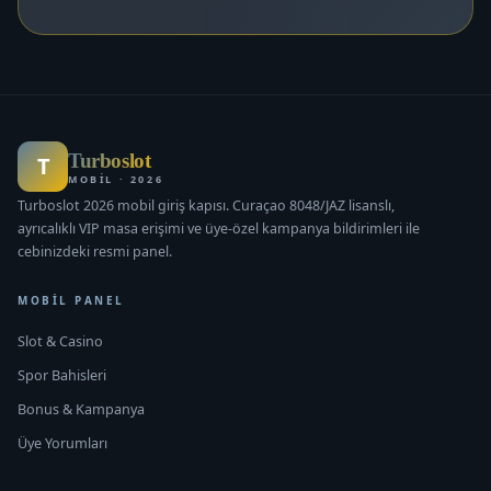
Turboslot
T
MOBIL · 2026
Turboslot 2026 mobil giriş kapısı. Curaçao 8048/JAZ lisanslı,
ayrıcalıklı VIP masa erişimi ve üye-özel kampanya bildirimleri ile
cebinizdeki resmi panel.
MOBIL PANEL
Slot & Casino
Spor Bahisleri
Bonus & Kampanya
Üye Yorumları