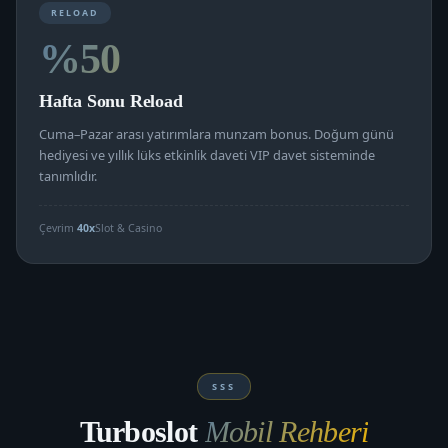
RELOAD
%50
Hafta Sonu Reload
Cuma–Pazar arası yatırımlara munzam bonus. Doğum günü
hediyesi ve yıllık lüks etkinlik daveti VIP davet sisteminde
tanımlıdır.
Çevrim
40x
Slot & Casino
SSS
Turboslot
Mobil Rehberi