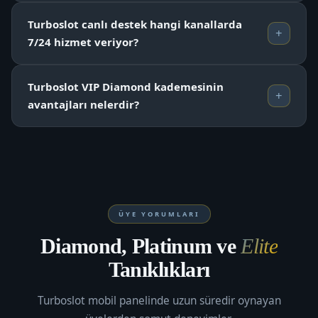
Turboslot canlı destek hangi kanallarda
+
7/24 hizmet veriyor?
Turboslot VIP Diamond kademesinin
+
avantajları nelerdir?
ÜYE YORUMLARI
Diamond, Platinum ve
Elite
Tanıklıkları
Turboslot mobil panelinde uzun süredir oynayan