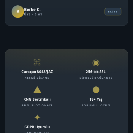
Berke C.
B
ELITE
ÜYE · 6 AY
⌘
◉
Curaçao 8048/JAZ
256-bit SSL
RESMI LISANS
ŞIFRELI BAĞLANTI
▲
●
RNG Sertifikalı
18+ Yaş
ADIL SLOT ONAYI
SORUMLU OYUN
✦
GDPR Uyumlu