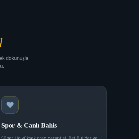
l
tek dokunuşla
u.
♥
Spor & Canlı Bahis
Süper Lig yüksek oran garantisi, Bet Builder ve