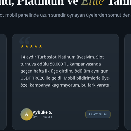
d, Platinum ve
Elite
Tanık
ot mobil panelinde uzun süredir oynayan üyelerden somut den
★★★★★
14 aydır Turboslot Platinum üyesiyim. Slot
turnuva ödülü 50.000 TL kampanyasında
geçen hafta ilk üçe girdim, ödülüm aynı gün
USDT TRC20 ile geldi. Mobil bildirimlerle üye-
özel kampanya kaçırmıyorum, bu fark yarattı.
Aybüke S.
A
PLATINUM
ÜYE · 14 AY