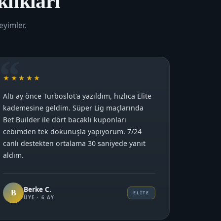
lıkları
eyimler.
★★★★★
Altı ay önce Turboslot'a yazıldım, hızlıca Elite
kademesine geldim. Süper Lig maçlarında
Bet Builder ile dört bacaklı kuponları
cebimden tek dokunuşla yapıyorum. 7/24
canlı destekten ortalama 30 saniyede yanıt
aldım.
Berke C.
B
ELITE
ÜYE · 6 AY