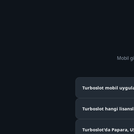
Mobil gi
Turboslot mobil uygula
Turboslot hangi lisansl
Turboslot'da Papara, US