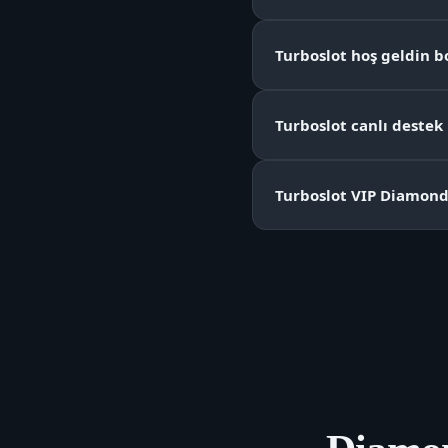
Turboslot hoş geldin bo
Turboslot canlı destek
Turboslot VIP Diamond