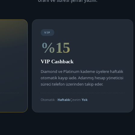
oranı ve süresi şeffaf yazılır.
VIP
%15
VIP Cashback
Diamond ve Platinum kademe üyelere haftalık
otomatik kayıp iade. Adanmış hesap yöneticisi
süreci telefon üzerinden takip eder.
Otomatik ·
Haftalık
Çevrim
Yok