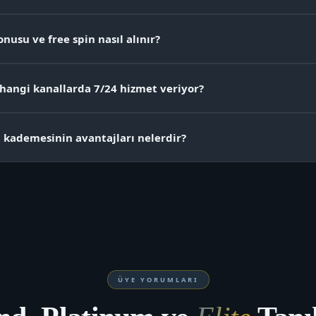
nusu ve free spin nasıl alınır?
 hangi kanallarda 7/24 hizmet veriyor?
 kademesinin avantajları nelerdir?
ÜYE YORUMLARI