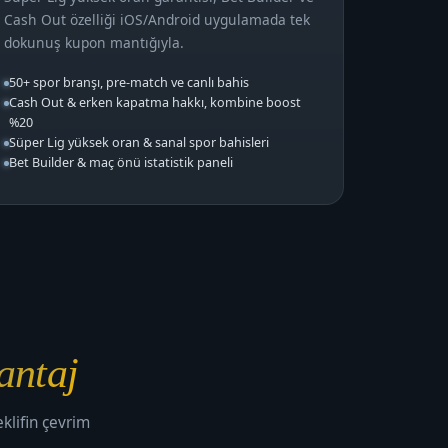
Cash Out özelliği iOS/Android uygulamada tek
dokunuş kupon mantığıyla.
50+ spor branşı, pre-match ve canlı bahis
Cash Out & erken kapatma hakkı, kombine boost
%20
Süper Lig yüksek oran & sanal spor bahisleri
Bet Builder & maç önü istatistik paneli
antaj
klifin çevrim