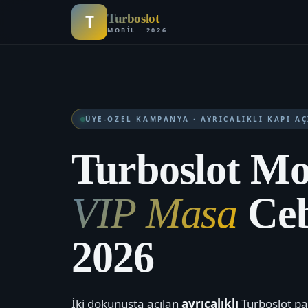
Turboslot
T
MOBIL · 2026
ÜYE-ÖZEL KAMPANYA · AYRICALIKLI KAPI AÇ
Turboslot M
VIP Masa
Ceb
2026
İki dokunuşta açılan
ayrıcalıklı
Turboslot pa