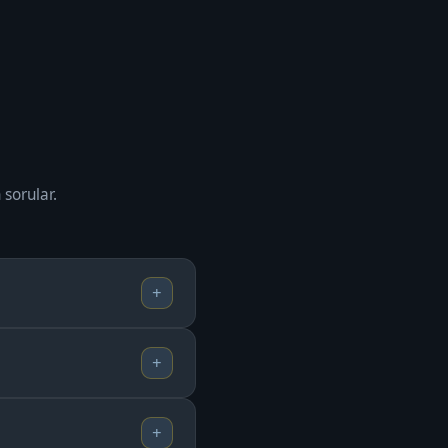
 sorular.
+
+
+