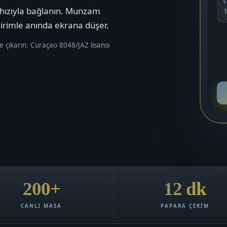
Ç
hızıyla bağlanın. Munzam
1
dirimle anında ekrana düşer.
 çıkarın. Curaçao 8048/JAZ lisansı
200+
12 dk
CANLI MASA
PAPARA ÇEKIM