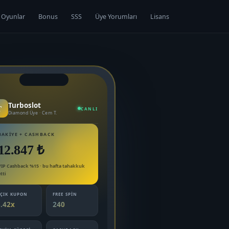
Oyunlar
Bonus
SSS
Üye Yorumları
Lisans
Turboslot
T
CANLI
Diamond Üye · Cem T.
BAKIYE + CASHBACK
12.847 ₺
VIP Cashback %15 · bu hafta tahakkuk
tti
ÇIK KUPON
FREE SPIN
.42x
240