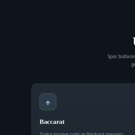
Spor bülteni
g
♠
Baccarat
Türkçe krupiye rulet ve blackjack masaları,