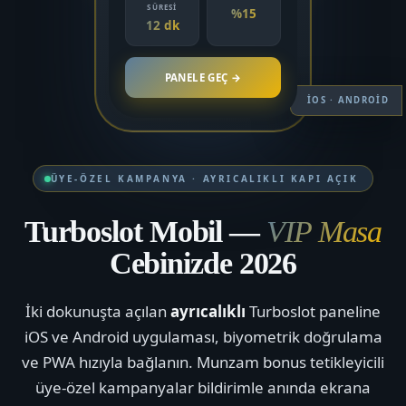
SÜRESI
%15
12 dk
PANELE GEÇ →
IOS · ANDROID
ÜYE-ÖZEL KAMPANYA · AYRICALIKLI KAPI AÇIK
Turboslot Mobil —
VIP Masa
Cebinizde 2026
İki dokunuşta açılan
ayrıcalıklı
Turboslot paneline
iOS ve Android uygulaması, biyometrik doğrulama
ve PWA hızıyla bağlanın. Munzam bonus tetikleyicili
üye-özel kampanyalar bildirimle anında ekrana