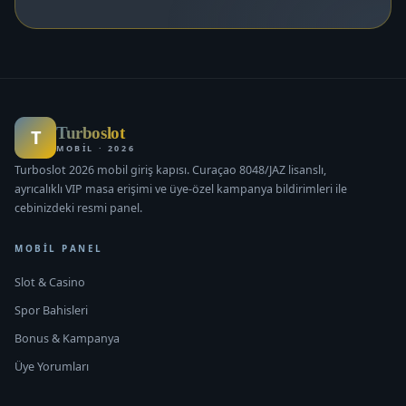
Turboslot
T
MOBIL · 2026
Turboslot 2026 mobil giriş kapısı. Curaçao 8048/JAZ lisanslı,
ayrıcalıklı VIP masa erişimi ve üye-özel kampanya bildirimleri ile
cebinizdeki resmi panel.
MOBIL PANEL
Slot & Casino
Spor Bahisleri
Bonus & Kampanya
Üye Yorumları