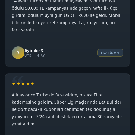
14 aydır Turboslot Platinum üyesiyim. Slot turnuva
ödülü 50.000 TL kampanyasında geçen hafta ilk üçe
girdim, ödülüm aynı gün USDT TRC20 ile geldi. Mobil
bildirimlerle üye-özel kampanya kaçırmıyorum, bu
fark yarattı.
Aybüke S.
A
PLATINUM
ÜYE · 14 AY
★★★★★
Altı ay önce Turboslot'a yazıldım, hızlıca Elite
kademesine geldim. Süper Lig maçlarında Bet Builder
ile dört bacaklı kuponları cebimden tek dokunuşla
yapıyorum. 7/24 canlı destekten ortalama 30 saniyede
yanıt aldım.