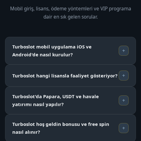
Mobil giriş, lisans, ödeme yöntemleri ve VIP programa
dair en sık gelen sorular.
Turboslot mobil uygulama iOS ve
+
Android'de nasıl kurulur?
+
Turboslot hangi lisansla faaliyet gösteriyor?
Turboslot'da Papara, USDT ve havale
+
yatırımı nasıl yapılır?
Turboslot hoş geldin bonusu ve free spin
+
nasıl alınır?