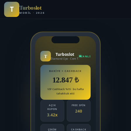
Turboslot
T
MOBIL · 2026
Turboslot
T
CANLI
Diamond Üye · Cem T.
BAKIYE + CASHBACK
12.847 ₺
VIP Cashback %15 · bu hafta
tahakkuk etti
AÇIK
FREE SPIN
KUPON
240
3.42x
ÇEKIM
CASHBACK