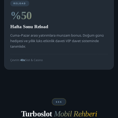
RELOAD
%50
Hafta Sonu Reload
Cuma–Pazar arası yatırımlara munzam bonus. Doğum günü
hediyesi ve yıllık lüks etkinlik daveti VIP davet sisteminde
tanımlıdır.
Çevrim
40x
Slot & Casino
SSS
Turboslot
Mobil Rehberi