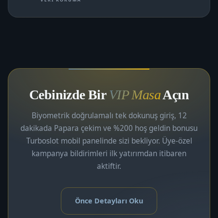
VERI KORUMA
Cebinizde Bir
VIP Masa
Açın
Biyometrik doğrulamalı tek dokunuş giriş, 12
dakikada Papara çekim ve %200 hoş geldin bonusu
Turboslot mobil panelinde sizi bekliyor. Üye-özel
kampanya bildirimleri ilk yatırımdan itibaren
aktiftir.
Önce Detayları Oku