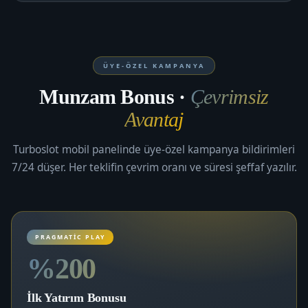
ÜYE-ÖZEL KAMPANYA
Munzam Bonus ·
Çevrimsiz
Avantaj
Turboslot mobil panelinde üye-özel kampanya bildirimleri
7/24 düşer. Her teklifin çevrim oranı ve süresi şeffaf yazılır.
PRAGMATIC PLAY
%200
İlk Yatırım Bonusu