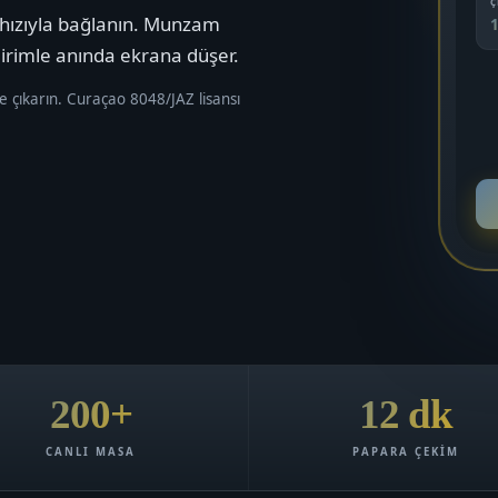
Ç
hızıyla bağlanın. Munzam
1
dirimle anında ekrana düşer.
 çıkarın. Curaçao 8048/JAZ lisansı
200+
12 dk
CANLI MASA
PAPARA ÇEKIM