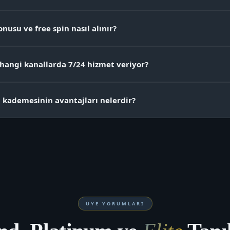
nusu ve free spin nasıl alınır?
 hangi kanallarda 7/24 hizmet veriyor?
 kademesinin avantajları nelerdir?
ÜYE YORUMLARI