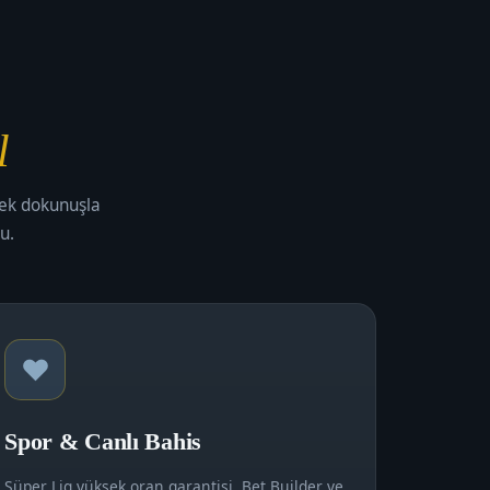
l
tek dokunuşla
u.
♥
Spor & Canlı Bahis
Süper Lig yüksek oran garantisi, Bet Builder ve