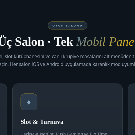
OYUN SALONU
Üç Salon · Tek
Mobil Pane
ni, slot kütüphanesini ve canlı krupiye masalarını alt menüden 
eçin. Her salon iOS ve Android uygulamada karanlık mod uyuml
♦
Slot & Turnuva
Hacksaw, NetEnt, Push Gaming ve Big Time