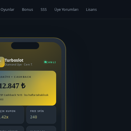
Oyunlar
Bonus
SSS
Üye Yorumları
Lisans
Turboslot
T
CANLI
Diamond Üye · Cem T.
BAKIYE + CASHBACK
12.847 ₺
VIP Cashback %15 · bu hafta tahakkuk
tti
ÇIK KUPON
FREE SPIN
.42x
240