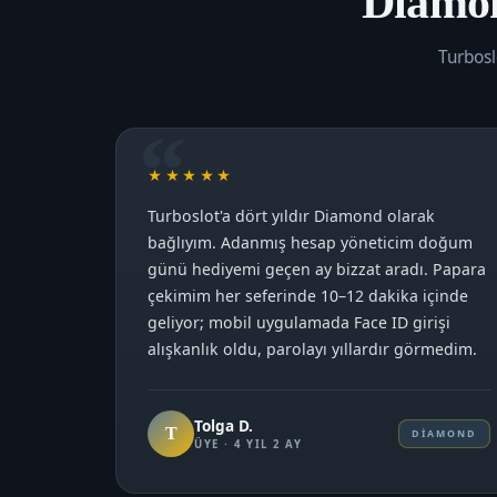
Diamon
Turbosl
★★★★★
Turboslot'a dört yıldır Diamond olarak
bağlıyım. Adanmış hesap yöneticim doğum
günü hediyemi geçen ay bizzat aradı. Papara
çekimim her seferinde 10–12 dakika içinde
geliyor; mobil uygulamada Face ID girişi
alışkanlık oldu, parolayı yıllardır görmedim.
Tolga D.
T
DIAMOND
ÜYE · 4 YIL 2 AY