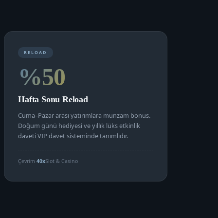
RELOAD
%50
Hafta Sonu Reload
Cuma–Pazar arası yatırımlara munzam bonus.
Doğum günü hediyesi ve yıllık lüks etkinlik
daveti VIP davet sisteminde tanımlıdır.
Çevrim
40x
Slot & Casino