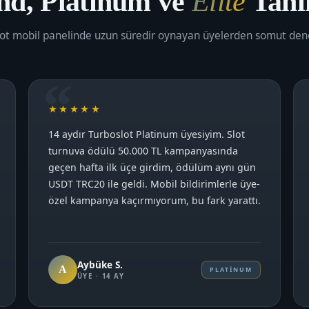
d, Platinum ve
Elite
Tanık
ot mobil panelinde uzun süredir oynayan üyelerden somut den
★★★★★
14 aydır Turboslot Platinum üyesiyim. Slot
turnuva ödülü 50.000 TL kampanyasında
geçen hafta ilk üçe girdim, ödülüm aynı gün
USDT TRC20 ile geldi. Mobil bildirimlerle üye-
özel kampanya kaçırmıyorum, bu fark yarattı.
Aybüke S.
A
PLATINUM
ÜYE · 14 AY