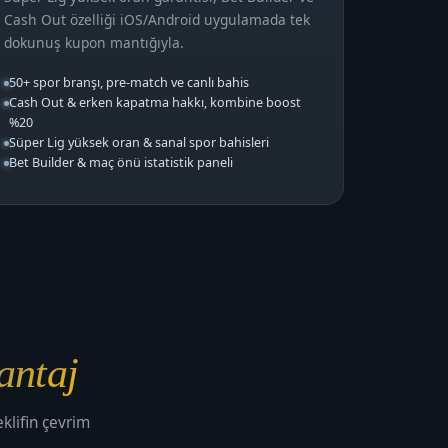
Cash Out özelliği iOS/Android uygulamada tek
dokunuş kupon mantığıyla.
50+ spor branşı, pre-match ve canlı bahis
Cash Out & erken kapatma hakkı, kombine boost
%20
Süper Lig yüksek oran & sanal spor bahisleri
Bet Builder & maç önü istatistik paneli
antaj
klifin çevrim