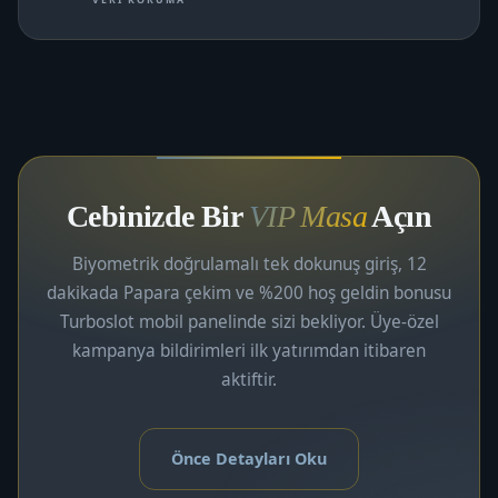
VERI KORUMA
Cebinizde Bir
VIP Masa
Açın
Biyometrik doğrulamalı tek dokunuş giriş, 12
dakikada Papara çekim ve %200 hoş geldin bonusu
Turboslot mobil panelinde sizi bekliyor. Üye-özel
kampanya bildirimleri ilk yatırımdan itibaren
aktiftir.
Önce Detayları Oku