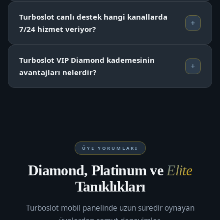
Turboslot canlı destek hangi kanallarda
+
7/24 hizmet veriyor?
Turboslot VIP Diamond kademesinin
+
avantajları nelerdir?
ÜYE YORUMLARI
Diamond, Platinum ve
Elite
Tanıklıkları
Turboslot mobil panelinde uzun süredir oynayan