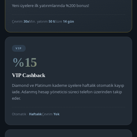
Yeni üyelere ilk yatırımlarında %200 bonus!
Çevrim
30x
Min. yatırım
50 ₺
Süre
14 gün
VIP
%15
VIP Cashback
Diamond ve Platinum kademe üyelere haftalık otomatik kayıp
iade. Adanmış hesap yöneticisi süreci telefon üzerinden takip
eder.
Otomatik ·
Haftalık
Çevrim
Yok