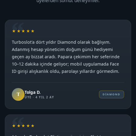
üyelerden somut deneyimler.
★★★★★
Turboslot'a dört yıldır Diamond olarak bağlıyım.
Adanmış hesap yöneticim doğum günü hediyemi
geçen ay bizzat aradı. Papara çekimim her seferinde
10–12 dakika içinde geliyor; mobil uygulamada Face
ID girişi alışkanlık oldu, parolayı yıllardır görmedim.
Tolga D.
T
DIAMOND
ÜYE · 4 YIL 2 AY
★★★★★