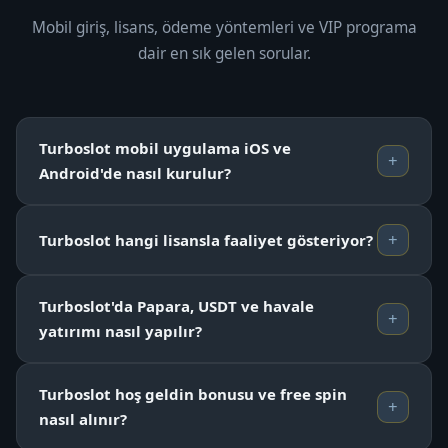
Mobil giriş, lisans, ödeme yöntemleri ve VIP programa
dair en sık gelen sorular.
Turboslot mobil uygulama iOS ve
+
Android'de nasıl kurulur?
+
Turboslot hangi lisansla faaliyet gösteriyor?
Turboslot'da Papara, USDT ve havale
+
yatırımı nasıl yapılır?
Turboslot hoş geldin bonusu ve free spin
+
nasıl alınır?