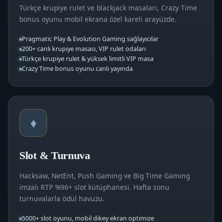
Türkçe krupiye rulet ve blackjack masaları, Crazy Time
bonus oyunu mobil ekrana özel kareli arayüzde.
Pragmatic Play & Evolution Gaming sağlayıcılar
200+ canlı krupiye masası, VIP rulet odaları
Türkçe krupiye rulet & yüksek limitli VIP masa
Crazy Time bonus oyunu canlı yayında
♦
Slot & Turnuva
Hacksaw, NetEnt, Push Gaming ve Big Time Gaming
imzalı RTP %96+ slot kütüphanesi. Hafta sonu
turnuvalarla ödül havuzu.
5000+ slot oyunu, mobil dikey ekran optimize