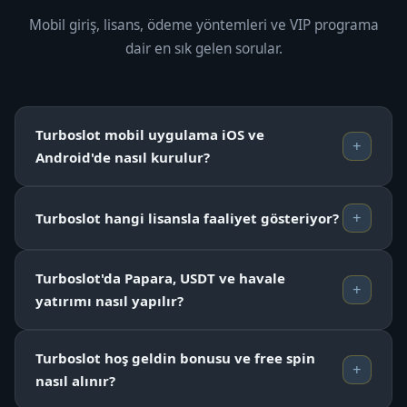
Mobil giriş, lisans, ödeme yöntemleri ve VIP programa
dair en sık gelen sorular.
Turboslot mobil uygulama iOS ve
+
Android'de nasıl kurulur?
+
Turboslot hangi lisansla faaliyet gösteriyor?
Turboslot'da Papara, USDT ve havale
+
yatırımı nasıl yapılır?
Turboslot hoş geldin bonusu ve free spin
+
nasıl alınır?