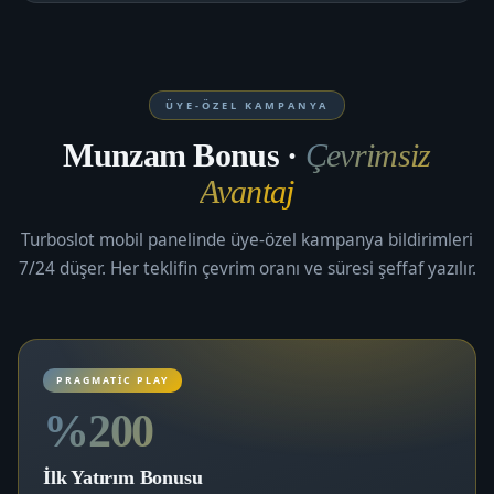
ÜYE-ÖZEL KAMPANYA
Munzam Bonus ·
Çevrimsiz
Avantaj
Turboslot mobil panelinde üye-özel kampanya bildirimleri
7/24 düşer. Her teklifin çevrim oranı ve süresi şeffaf yazılır.
PRAGMATIC PLAY
%200
İlk Yatırım Bonusu