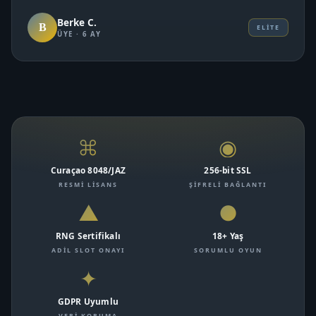
Berke C.
B
ELITE
ÜYE · 6 AY
⌘
◉
Curaçao 8048/JAZ
256-bit SSL
RESMI LISANS
ŞIFRELI BAĞLANTI
▲
●
RNG Sertifikalı
18+ Yaş
ADIL SLOT ONAYI
SORUMLU OYUN
✦
GDPR Uyumlu