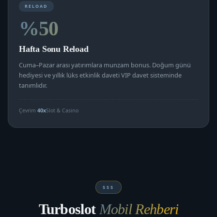
RELOAD
%50
Hafta Sonu Reload
Cuma–Pazar arası yatırımlara munzam bonus. Doğum günü
hediyesi ve yıllık lüks etkinlik daveti VIP davet sisteminde
tanımlıdır.
Çevrim
40x
Slot & Casino
SSS
Turboslot
Mobil Rehberi