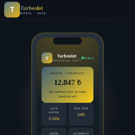
Turboslot
T
MOBIL · 2026
Turboslot
T
CANLI
Diamond Üye · Cem T.
BAKIYE + CASHBACK
12.847 ₺
VIP Cashback %15 · bu hafta
tahakkuk etti
AÇIK
FREE SPIN
KUPON
240
3.42x
ÇEKIM
CASHBACK