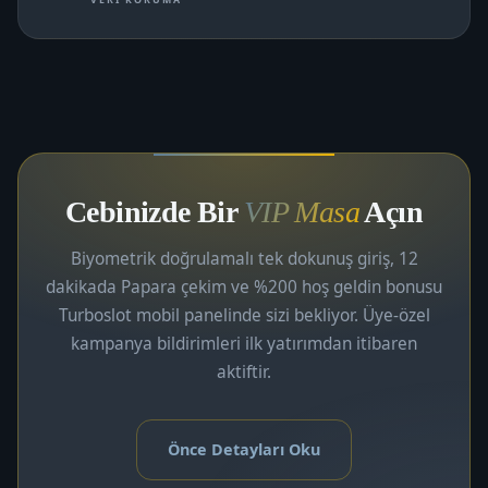
VERI KORUMA
Cebinizde Bir
VIP Masa
Açın
Biyometrik doğrulamalı tek dokunuş giriş, 12
dakikada Papara çekim ve %200 hoş geldin bonusu
Turboslot mobil panelinde sizi bekliyor. Üye-özel
kampanya bildirimleri ilk yatırımdan itibaren
aktiftir.
Önce Detayları Oku