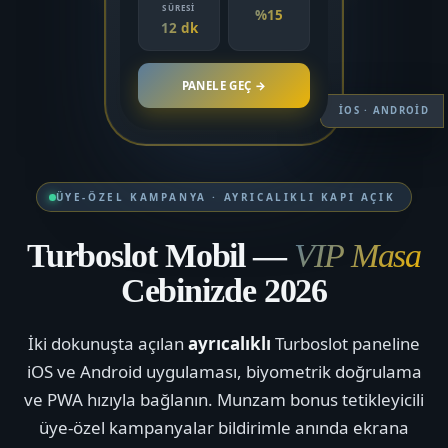
SÜRESI
%15
12 dk
PANELE GEÇ →
IOS · ANDROID
ÜYE-ÖZEL KAMPANYA · AYRICALIKLI KAPI AÇIK
Turboslot Mobil —
VIP Masa
Cebinizde 2026
İki dokunuşta açılan
ayrıcalıklı
Turboslot paneline
iOS ve Android uygulaması, biyometrik doğrulama
ve PWA hızıyla bağlanın. Munzam bonus tetikleyicili
üye-özel kampanyalar bildirimle anında ekrana