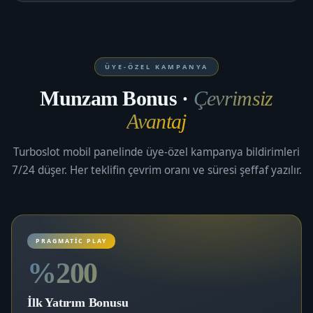
ÜYE-ÖZEL KAMPANYA
Munzam Bonus ·
Çevrimsiz
Avantaj
Turboslot mobil panelinde üye-özel kampanya bildirimleri
7/24 düşer. Her teklifin çevrim oranı ve süresi şeffaf yazılır.
PRAGMATIC PLAY
%200
İlk Yatırım Bonusu