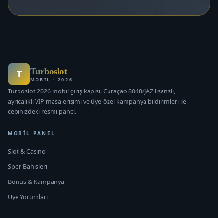
Turboslot
T
MOBIL · 2026
Turboslot 2026 mobil giriş kapısı. Curaçao 8048/JAZ lisanslı,
ayrıcalıklı VIP masa erişimi ve üye-özel kampanya bildirimleri ile
cebinizdeki resmi panel.
MOBIL PANEL
Slot & Casino
Spor Bahisleri
Bonus & Kampanya
Üye Yorumları