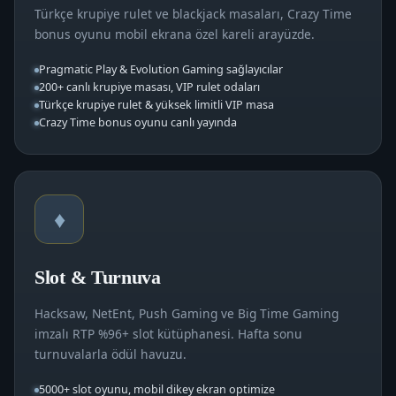
Türkçe krupiye rulet ve blackjack masaları, Crazy Time
bonus oyunu mobil ekrana özel kareli arayüzde.
Pragmatic Play & Evolution Gaming sağlayıcılar
200+ canlı krupiye masası, VIP rulet odaları
Türkçe krupiye rulet & yüksek limitli VIP masa
Crazy Time bonus oyunu canlı yayında
♦
Slot & Turnuva
Hacksaw, NetEnt, Push Gaming ve Big Time Gaming
imzalı RTP %96+ slot kütüphanesi. Hafta sonu
turnuvalarla ödül havuzu.
5000+ slot oyunu, mobil dikey ekran optimize