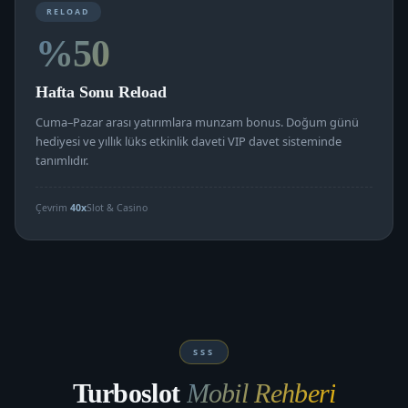
RELOAD
%50
Hafta Sonu Reload
Cuma–Pazar arası yatırımlara munzam bonus. Doğum günü
hediyesi ve yıllık lüks etkinlik daveti VIP davet sisteminde
tanımlıdır.
Çevrim
40x
Slot & Casino
SSS
Turboslot
Mobil Rehberi