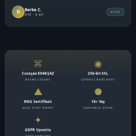
Berke C.
B
ELITE
ÜYE · 6 AY
⌘
◉
Curaçao 8048/JAZ
256-bit SSL
RESMI LISANS
ŞIFRELI BAĞLANTI
▲
●
RNG Sertifikalı
18+ Yaş
ADIL SLOT ONAYI
SORUMLU OYUN
✦
GDPR Uyumlu