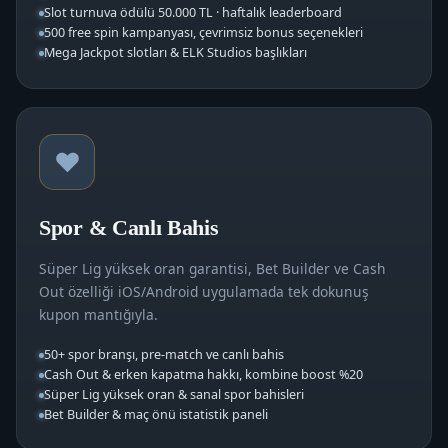
Slot turnuva ödülü 50.000 TL · haftalık leaderboard
500 free spin kampanyası, çevrimsiz bonus seçenekleri
Mega Jackpot slotları & ELK Studios başlıkları
♥
Spor & Canlı Bahis
Süper Lig yüksek oran garantisi, Bet Builder ve Cash
Out özelliği iOS/Android uygulamada tek dokunuş
kupon mantığıyla.
50+ spor branşı, pre-match ve canlı bahis
Cash Out & erken kapatma hakkı, kombine boost %20
Süper Lig yüksek oran & sanal spor bahisleri
Bet Builder & maç önü istatistik paneli