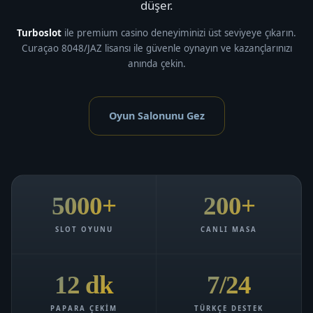
düşer.
Turboslot
ile premium casino deneyiminizi üst seviyeye çıkarın.
Curaçao 8048/JAZ lisansı ile güvenle oynayın ve kazançlarınızı
anında çekin.
Oyun Salonunu Gez
5000+
200+
SLOT OYUNU
CANLI MASA
12 dk
7/24
PAPARA ÇEKIM
TÜRKÇE DESTEK