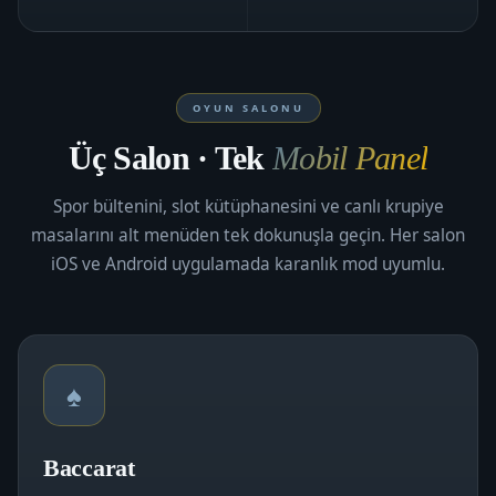
OYUN SALONU
Üç Salon · Tek
Mobil Panel
Spor bültenini, slot kütüphanesini ve canlı krupiye
masalarını alt menüden tek dokunuşla geçin. Her salon
iOS ve Android uygulamada karanlık mod uyumlu.
♠
Baccarat