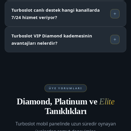
Turboslot canlı destek hangi kanallarda
+
7/24 hizmet veriyor?
Turboslot VIP Diamond kademesinin
+
avantajları nelerdir?
ÜYE YORUMLARI
Diamond, Platinum ve
Elite
Tanıklıkları
Turboslot mobil panelinde uzun süredir oynayan