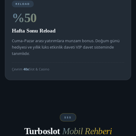
RELOAD
%50
Hafta Sonu Reload
Cuma–Pazar arası yatırımlara munzam bonus. Doğum günü
hediyesi ve yıllık lüks etkinlik daveti VIP davet sisteminde
tanımlıdır.
Çevrim
40x
Slot & Casino
SSS
Turboslot
Mobil Rehberi