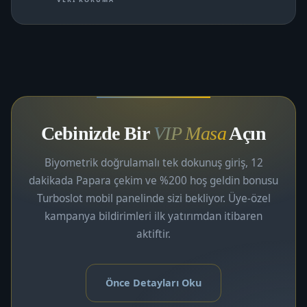
VERI KORUMA
Cebinizde Bir
VIP Masa
Açın
Biyometrik doğrulamalı tek dokunuş giriş, 12
dakikada Papara çekim ve %200 hoş geldin bonusu
Turboslot mobil panelinde sizi bekliyor. Üye-özel
kampanya bildirimleri ilk yatırımdan itibaren
aktiftir.
Önce Detayları Oku