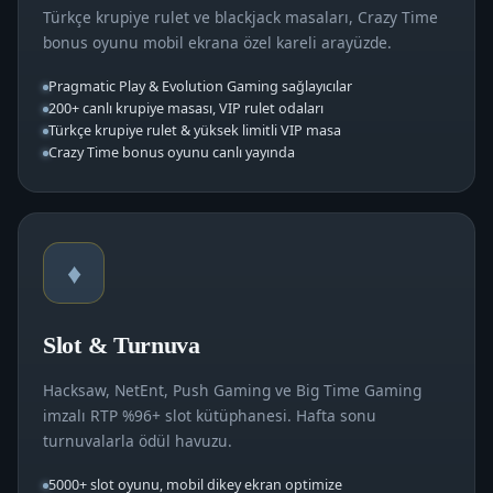
Türkçe krupiye rulet ve blackjack masaları, Crazy Time
bonus oyunu mobil ekrana özel kareli arayüzde.
Pragmatic Play & Evolution Gaming sağlayıcılar
200+ canlı krupiye masası, VIP rulet odaları
Türkçe krupiye rulet & yüksek limitli VIP masa
Crazy Time bonus oyunu canlı yayında
♦
Slot & Turnuva
Hacksaw, NetEnt, Push Gaming ve Big Time Gaming
imzalı RTP %96+ slot kütüphanesi. Hafta sonu
turnuvalarla ödül havuzu.
5000+ slot oyunu, mobil dikey ekran optimize