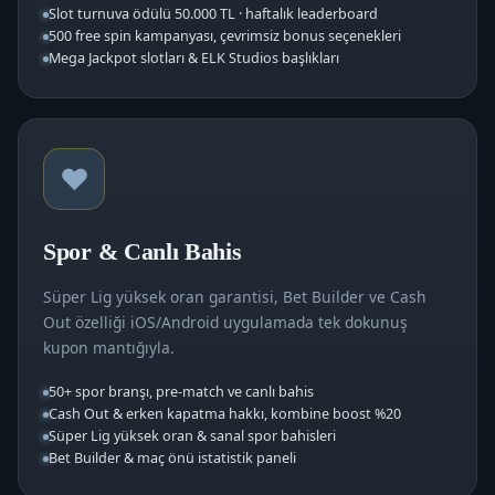
Slot turnuva ödülü 50.000 TL · haftalık leaderboard
500 free spin kampanyası, çevrimsiz bonus seçenekleri
Mega Jackpot slotları & ELK Studios başlıkları
♥
Spor & Canlı Bahis
Süper Lig yüksek oran garantisi, Bet Builder ve Cash
Out özelliği iOS/Android uygulamada tek dokunuş
kupon mantığıyla.
50+ spor branşı, pre-match ve canlı bahis
Cash Out & erken kapatma hakkı, kombine boost %20
Süper Lig yüksek oran & sanal spor bahisleri
Bet Builder & maç önü istatistik paneli