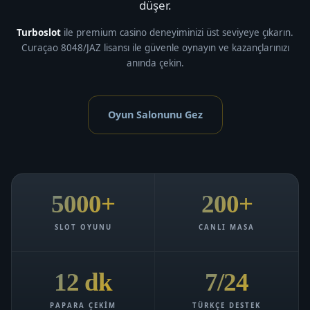
düşer.
Turboslot
ile premium casino deneyiminizi üst seviyeye çıkarın.
Curaçao 8048/JAZ lisansı ile güvenle oynayın ve kazançlarınızı
anında çekin.
Oyun Salonunu Gez
5000+
200+
SLOT OYUNU
CANLI MASA
12 dk
7/24
PAPARA ÇEKIM
TÜRKÇE DESTEK