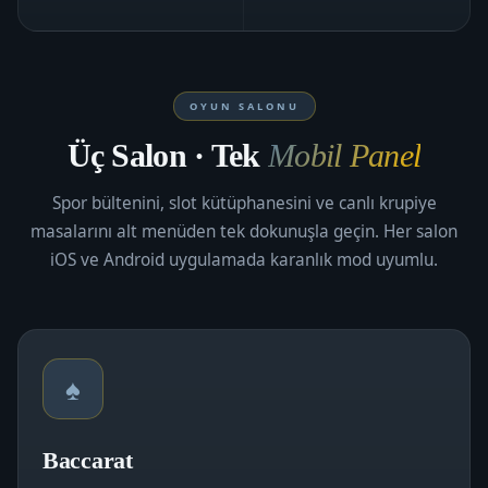
OYUN SALONU
Üç Salon · Tek
Mobil Panel
Spor bültenini, slot kütüphanesini ve canlı krupiye
masalarını alt menüden tek dokunuşla geçin. Her salon
iOS ve Android uygulamada karanlık mod uyumlu.
♠
Baccarat