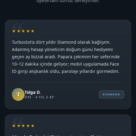
üyelerden somut deneyimler.
★★★★★
Turboslot'a dört yıldır Diamond olarak bağlıyım.
Adanmış hesap yöneticim doğum günü hediyemi
geçen ay bizzat aradı. Papara çekimim her seferinde
10–12 dakika içinde geliyor; mobil uygulamada Face
ID girişi alışkanlık oldu, parolayı yıllardır görmedim.
Tolga D.
T
DIAMOND
ÜYE · 4 YIL 2 AY
★★★★★