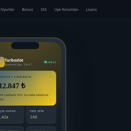
Oyunlar
Bonus
SSS
Üye Yorumları
Lisans
Turboslot
T
CANLI
Diamond Üye · Cem T.
BAKIYE + CASHBACK
12.847 ₺
VIP Cashback %15 · bu hafta tahakkuk
tti
ÇIK KUPON
FREE SPIN
.42x
240