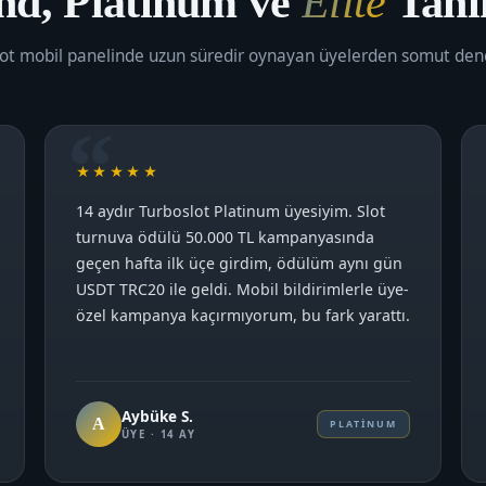
d, Platinum ve
Elite
Tanık
ot mobil panelinde uzun süredir oynayan üyelerden somut den
★★★★★
14 aydır Turboslot Platinum üyesiyim. Slot
turnuva ödülü 50.000 TL kampanyasında
geçen hafta ilk üçe girdim, ödülüm aynı gün
USDT TRC20 ile geldi. Mobil bildirimlerle üye-
özel kampanya kaçırmıyorum, bu fark yarattı.
Aybüke S.
A
PLATINUM
ÜYE · 14 AY