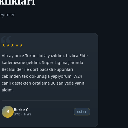
lıkları
eyimler.
★★★★★
Altı ay önce Turboslot'a yazıldım, hızlıca Elite
kademesine geldim. Süper Lig maçlarında
Bet Builder ile dört bacaklı kuponları
cebimden tek dokunuşla yapıyorum. 7/24
canlı destekten ortalama 30 saniyede yanıt
aldım.
Berke C.
B
ELITE
ÜYE · 6 AY