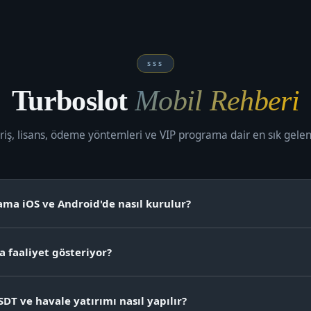
SSS
Turboslot
Mobil Rehberi
riş, lisans, ödeme yöntemleri ve VIP programa dair en sık gelen
ma iOS ve Android'de nasıl kurulur?
a faaliyet gösteriyor?
DT ve havale yatırımı nasıl yapılır?