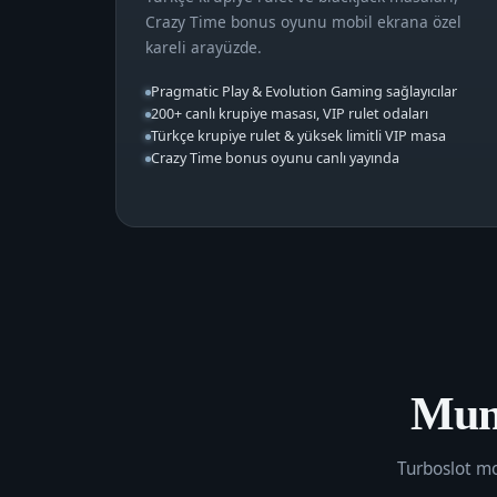
Crazy Time bonus oyunu mobil ekrana özel
kareli arayüzde.
Pragmatic Play & Evolution Gaming sağlayıcılar
200+ canlı krupiye masası, VIP rulet odaları
Türkçe krupiye rulet & yüksek limitli VIP masa
Crazy Time bonus oyunu canlı yayında
Mun
Turboslot mo