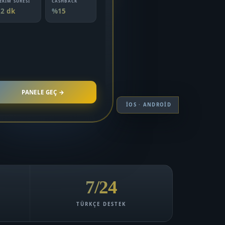
EKIM SÜRESI
CASHBACK
2 dk
%15
PANELE GEÇ →
IOS · ANDROID
7/24
TÜRKÇE DESTEK