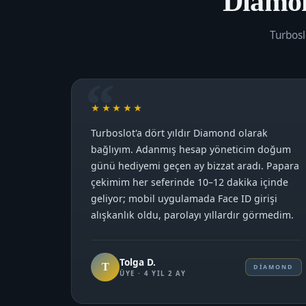
Diamon
Turbosl
★★★★★
Turboslot'a dört yıldır Diamond olarak
bağlıyım. Adanmış hesap yöneticim doğum
günü hediyemi geçen ay bizzat aradı. Papara
çekimim her seferinde 10–12 dakika içinde
geliyor; mobil uygulamada Face ID girişi
alışkanlık oldu, parolayı yıllardır görmedim.
Tolga D.
T
DIAMOND
ÜYE · 4 YIL 2 AY