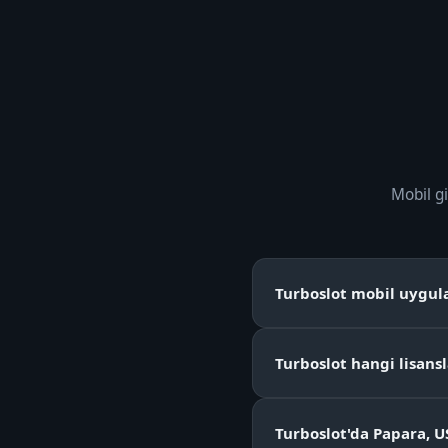
Mobil gi
Turboslot mobil uygula
Turboslot hangi lisansl
Turboslot'da Papara, US