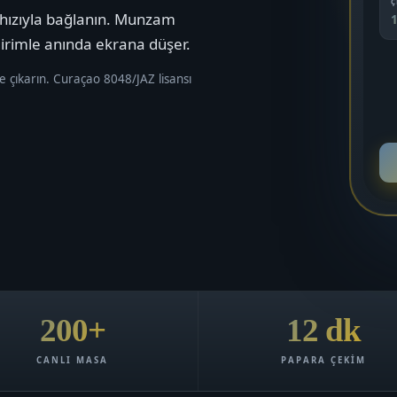
Ç
hızıyla bağlanın. Munzam
1
dirimle anında ekrana düşer.
 çıkarın. Curaçao 8048/JAZ lisansı
200+
12 dk
CANLI MASA
PAPARA ÇEKIM