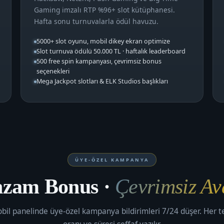
Gaming imzalı RTP %96+ slot kütüphanesi.
Hafta sonu turnuvalarla ödül havuzu.
5000+ slot oyunu, mobil dikey ekran optimize
Slot turnuva ödülü 50.000 TL · haftalık leaderboard
500 free spin kampanyası, çevrimsiz bonus
seçenekleri
Mega Jackpot slotları & ELK Studios başlıkları
ÜYE-ÖZEL KAMPANYA
zam Bonus ·
Çevrimsiz Av
bil panelinde üye-özel kampanya bildirimleri 7/24 düşer. Her te