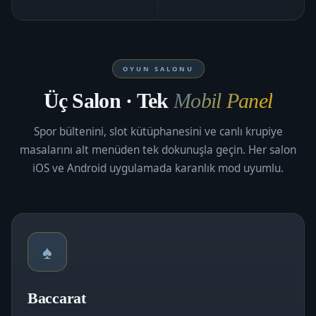
OYUN SALONU
Üç Salon · Tek
Mobil Panel
Spor bültenini, slot kütüphanesini ve canlı krupiye
masalarını alt menüden tek dokunuşla geçin. Her salon
iOS ve Android uygulamada karanlık mod uyumlu.
♠
Baccarat