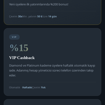
Yeni üyelere ilk yatırımlarında %200 bonus!
Çevrim
30x
Min. yatırım
50 ₺
Süre
14 gün
VIP
%15
VIP Cashback
Diamond ve Platinum kademe üyelere haftalık otomatik kayıp
iade. Adanmış hesap yöneticisi süreci telefon üzerinden takip
eder.
Otomatik ·
Haftalık
Çevrim
Yok