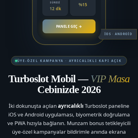
SÜRESI
%15
12 dk
PANELE GEÇ →
IOS · ANDROID
ÜYE-ÖZEL KAMPANYA · AYRICALIKLI KAPI AÇIK
Turboslot Mobil —
VIP Masa
Cebinizde 2026
İki dokunuşta açılan
ayrıcalıklı
Turboslot paneline
iOS ve Android uygulaması, biyometrik doğrulama
ve PWA hızıyla bağlanın. Munzam bonus tetikleyicili
üye-özel kampanyalar bildirimle anında ekrana