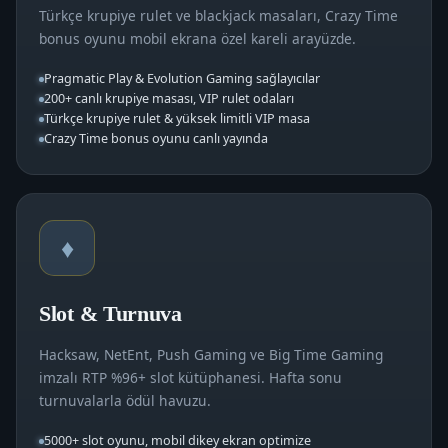
Türkçe krupiye rulet ve blackjack masaları, Crazy Time
bonus oyunu mobil ekrana özel kareli arayüzde.
Pragmatic Play & Evolution Gaming sağlayıcılar
200+ canlı krupiye masası, VIP rulet odaları
Türkçe krupiye rulet & yüksek limitli VIP masa
Crazy Time bonus oyunu canlı yayında
♦
Slot & Turnuva
Hacksaw, NetEnt, Push Gaming ve Big Time Gaming
imzalı RTP %96+ slot kütüphanesi. Hafta sonu
turnuvalarla ödül havuzu.
5000+ slot oyunu, mobil dikey ekran optimize