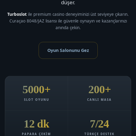
düşer.
Turboslot
ile premium casino deneyiminizi üst seviyeye çıkarın.
Curaçao 8048/JAZ lisansı ile güvenle oynayın ve kazançlarınızı
anında çekin.
Oyun Salonunu Gez
5000+
200+
SLOT OYUNU
CANLI MASA
12 dk
7/24
PAPARA ÇEKIM
TÜRKÇE DESTEK