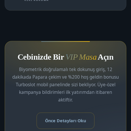
VERI KORUMA
Cebinizde Bir
VIP Masa
Açın
Biyometrik doğrulamalı tek dokunuş giriş, 12
dakikada Papara çekim ve %200 hoş geldin bonusu
Turboslot mobil panelinde sizi bekliyor. Üye-özel
kampanya bildirimleri ilk yatırımdan itibaren
aktiftir.
Önce Detayları Oku