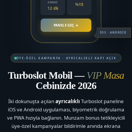
SÜRESI
%15
12 dk
PANELE GEÇ →
IOS · ANDROID
ÜYE-ÖZEL KAMPANYA · AYRICALIKLI KAPI AÇIK
Turboslot Mobil —
VIP Masa
Cebinizde 2026
İki dokunuşta açılan
ayrıcalıklı
Turboslot paneline
iOS ve Android uygulaması, biyometrik doğrulama
ve PWA hızıyla bağlanın. Munzam bonus tetikleyicili
üye-özel kampanyalar bildirimle anında ekrana