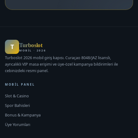
Turboslot
T
MOBIL · 2026
Turboslot 2026 mobil giriş kapısı. Curaçao 8048/JAZ lisanslı,
ayrıcalıklı VIP masa erişimi ve üye-özel kampanya bildirimleri ile
cebinizdeki resmi panel.
MOBIL PANEL
Slot & Casino
Spor Bahisleri
Bonus & Kampanya
Üye Yorumları