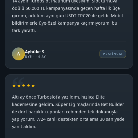
14 aydır Turboslot Platinum üyesiyim. Slot turnuva
ödülü 50.000 TL kampanyasında geçen hafta ilk üçe
girdim, ödülüm aynı gün USDT TRC20 ile geldi. Mobil
bildirimlerle üye-özel kampanya kaçırmıyorum, bu
fark yarattı.
Aybüke S.
A
PLATINUM
ÜYE · 14 AY
★★★★★
Altı ay önce Turboslot'a yazıldım, hızlıca Elite
kademesine geldim. Süper Lig maçlarında Bet Builder
ile dört bacaklı kuponları cebimden tek dokunuşla
yapıyorum. 7/24 canlı destekten ortalama 30 saniyede
yanıt aldım.