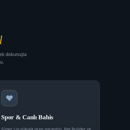
l
tek dokunuşla
u.
♥
Spor & Canlı Bahis
Süper Lig yüksek oran garantisi, Bet Builder ve