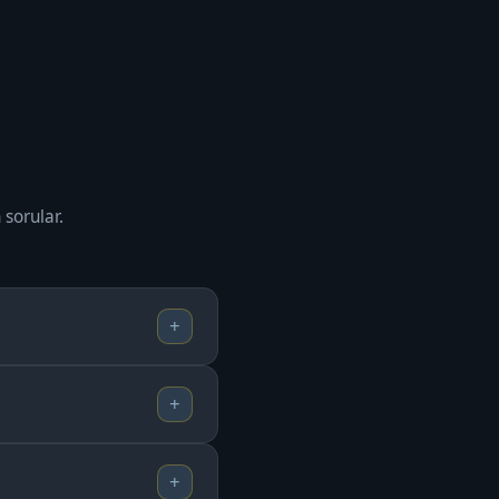
 sorular.
+
+
+