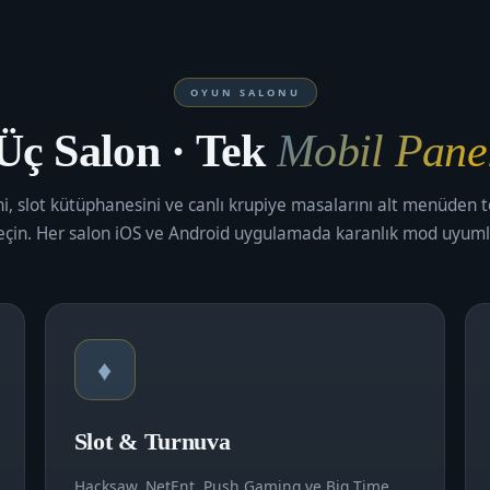
OYUN SALONU
Üç Salon · Tek
Mobil Pane
ni, slot kütüphanesini ve canlı krupiye masalarını alt menüden 
eçin. Her salon iOS ve Android uygulamada karanlık mod uyuml
♦
Slot & Turnuva
Hacksaw, NetEnt, Push Gaming ve Big Time