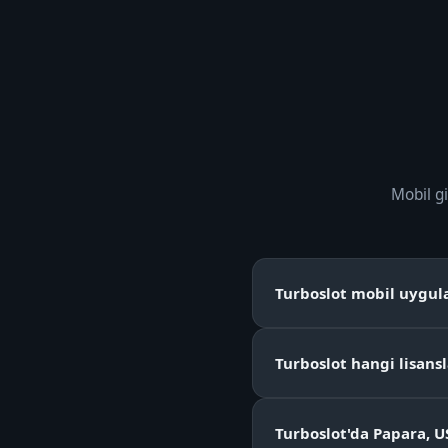
Mobil gi
Turboslot mobil uygula
Turboslot hangi lisansl
Turboslot'da Papara, US