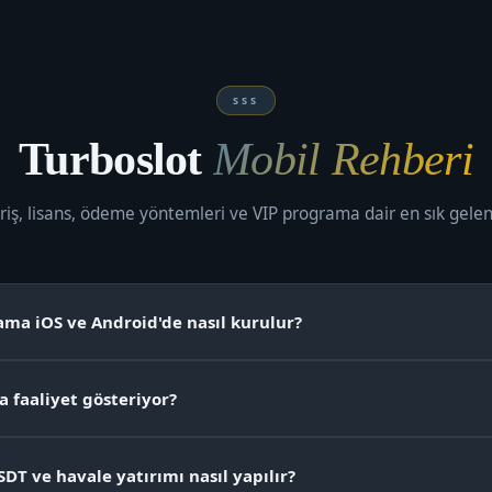
SSS
Turboslot
Mobil Rehberi
riş, lisans, ödeme yöntemleri ve VIP programa dair en sık gelen
ma iOS ve Android'de nasıl kurulur?
a faaliyet gösteriyor?
DT ve havale yatırımı nasıl yapılır?