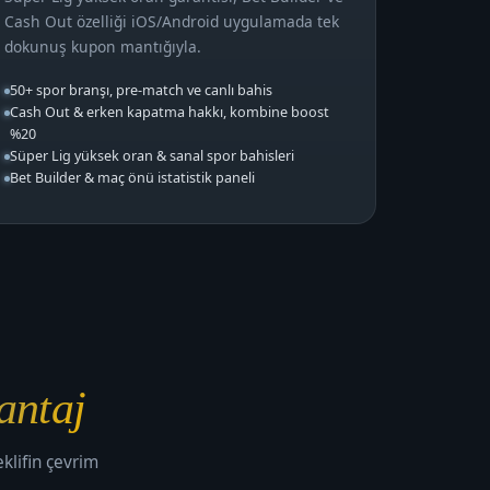
Cash Out özelliği iOS/Android uygulamada tek
dokunuş kupon mantığıyla.
50+ spor branşı, pre-match ve canlı bahis
Cash Out & erken kapatma hakkı, kombine boost
%20
Süper Lig yüksek oran & sanal spor bahisleri
Bet Builder & maç önü istatistik paneli
antaj
klifin çevrim