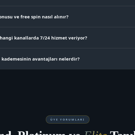
nusu ve free spin nasıl alınır?
 hangi kanallarda 7/24 hizmet veriyor?
 kademesinin avantajları nelerdir?
ÜYE YORUMLARI