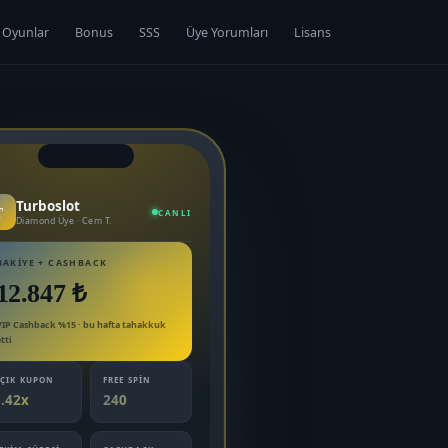
Oyunlar
Bonus
SSS
Üye Yorumları
Lisans
Turboslot
T
CANLI
Diamond Üye · Cem T.
BAKIYE + CASHBACK
12.847 ₺
VIP Cashback %15 · bu hafta tahakkuk
tti
ÇIK KUPON
FREE SPIN
.42x
240