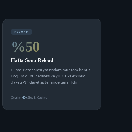
RELOAD
%50
Hafta Sonu Reload
Cuma–Pazar arası yatırımlara munzam bonus.
Doğum günü hediyesi ve yıllık lüks etkinlik
daveti VIP davet sisteminde tanımlıdır.
Çevrim
40x
Slot & Casino