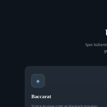
Spor bülteni
g
♠
Baccarat
Türkçe krupiye rulet ve blackjack masaları,