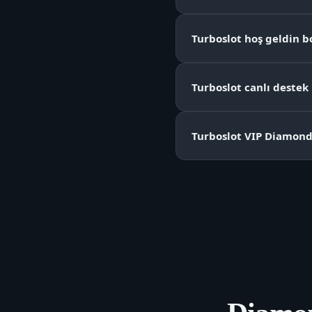
Turboslot hoş geldin bo
Turboslot canlı destek
Turboslot VIP Diamond