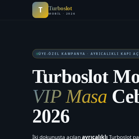
Turboslot
T
MOBIL · 2026
ÜYE-ÖZEL KAMPANYA · AYRICALIKLI KAPI AÇ
Turboslot M
VIP Masa
Ceb
2026
İki dokunuşta açılan
ayrıcalıklı
Turboslot pa