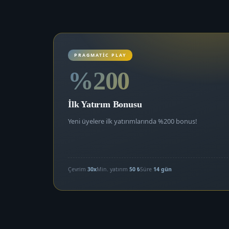
PRAGMATIC PLAY
%200
İlk Yatırım Bonusu
Yeni üyelere ilk yatırımlarında %200 bonus!
Çevrim
30x
Min. yatırım
50 ₺
Süre
14 gün